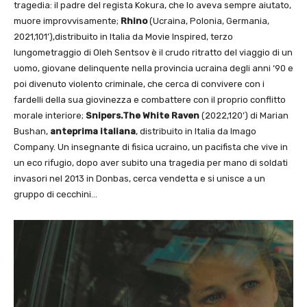
tragedia: il padre del regista Kokura, che lo aveva sempre aiutato,
muore improvvisamente;
Rhino
(Ucraina, Polonia, Germania,
2021,101’),distribuito in Italia da Movie Inspired, terzo
lungometraggio di Oleh Sentsov è il crudo ritratto del viaggio di un
uomo, giovane delinquente nella provincia ucraina degli anni ‘90 e
poi divenuto violento criminale, che cerca di convivere con i
fardelli della sua giovinezza e combattere con il proprio conflitto
morale interiore;
Snipers.The White Raven
(2022,120’) di Marian
Bushan,
anteprima italiana
, distribuito in Italia da Imago
Company. Un insegnante di fisica ucraino, un pacifista che vive in
un eco rifugio, dopo aver subito una tragedia per mano di soldati
invasori nel 2013 in Donbas, cerca vendetta e si unisce a un
gruppo di cecchini…