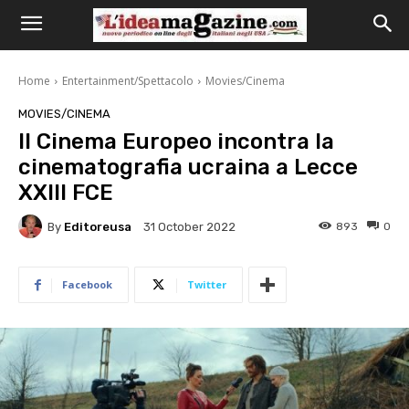
Home
Entertainment/Spettacolo
Movies/Cinema
MOVIES/CINEMA
Il Cinema Europeo incontra la
cinematografia ucraina a Lecce
XXIII FCE
By
Editoreusa
893
0
31 October 2022
Facebook
Twitter