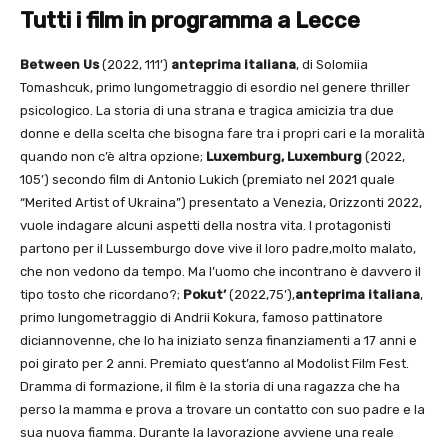
Tutti i film in programma a Lecce
Between Us
(2022, 111’)
anteprima italiana
, di Solomiia
Tomashcuk, primo lungometraggio di esordio nel genere thriller
psicologico. La storia di una strana e tragica amicizia tra due
donne e della scelta che bisogna fare tra i propri cari e la moralità
quando non c’è altra opzione;
Luxemburg, Luxemburg
(2022,
105’) secondo film di Antonio Lukich (premiato nel 2021 quale
“Merited Artist of Ukraina”) presentato a Venezia, Orizzonti 2022,
vuole indagare alcuni aspetti della nostra vita. I protagonisti
partono per il Lussemburgo dove vive il loro padre,molto malato,
che non vedono da tempo. Ma l’uomo che incontrano è davvero il
tipo tosto che ricordano?;
Pokut’
(2022,75’),
anteprima italiana
,
primo lungometraggio di Andrii Kokura, famoso pattinatore
diciannovenne, che lo ha iniziato senza finanziamenti a 17 anni e
poi girato per 2 anni. Premiato quest’anno al Modolist Film Fest.
Dramma di formazione, il film è la storia di una ragazza che ha
perso la mamma e prova a trovare un contatto con suo padre e la
sua nuova fiamma. Durante la lavorazione avviene una reale