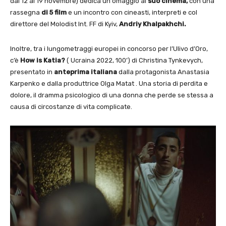
dal 12 al 19 novembre) dedica un omaggio
al
suo cinema,
con una
rassegna
di 5 film
e un incontro con cineasti, interpreti e col
direttore del Molodist Int. FF di Kyiv,
Andriy Khalpakhchi.
Inoltre, tra i lungometraggi europei in concorso per l’Ulivo d’Oro,
c’è
How is Katia?
( Ucraina 2022, 100’) di Christina Tynkevych,
presentato in
anteprima
italiana
dalla protagonista Anastasia
Karpenko e dalla produttrice Olga Matat . Una storia di perdita e
dolore, il dramma psicologico di una donna che perde se stessa a
causa di circostanze di vita complicate.