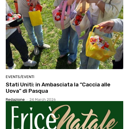
EVENTS/EVENTI
Stati Uniti: in Ambasciata la “Caccia alle
Uova” di Pasqua
Redazione
-
24 March 2026