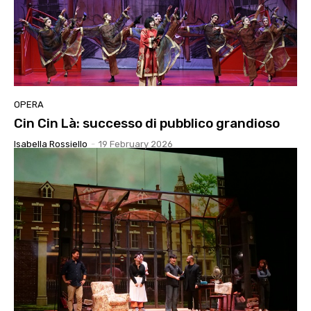
OPERA
Cin Cin Là: successo di pubblico grandioso
Isabella Rossiello
-
19 February 2026