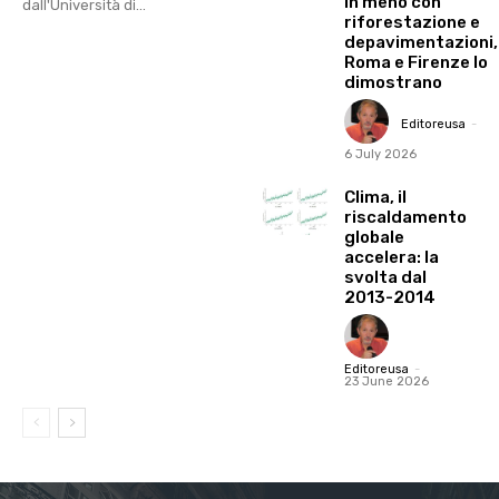
in meno con
dall'Università di...
riforestazione e
depavimentazioni,
Roma e Firenze lo
dimostrano
Editoreusa
-
6 July 2026
Clima, il
riscaldamento
globale
accelera: la
svolta dal
2013-2014
Editoreusa
-
23 June 2026