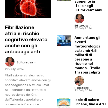
scoperte in
Italia negli
ultimi vent’anni
Editoreusa
-
Fibrillazione
22 July 2026
atriale: rischio
Aumentano gli
cognitivo elevato
eventi
anche con gli
meteorologici
estremi: 4,5
anticoagulanti
miliardi di
persone a
Editoreusa
-
rischio nel
mondo. L’Italia
29 July 2026
fra i più colpiti
Fibrillazione atriale: rischio
cognitivo elevato anche con gli
anticoagulanti Lo studio Strat-
Redazione
-
AF - condotto dall'Istituto di
22 July 2026
neuroscienze del Cnr,
Isole di calore
dall'Azienda ospedaliero-
urbane, fino a 4°C
universitaria Careggi e