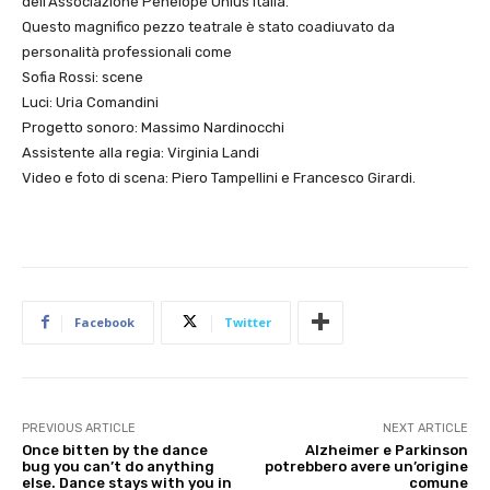
dell’Associazione Penelope Onlus Italia.
Questo magnifico pezzo teatrale è stato coadiuvato da
personalità professionali come
Sofia Rossi: scene
Luci: Uria Comandini
Progetto sonoro: Massimo Nardinocchi
Assistente alla regia: Virginia Landi
Video e foto di scena: Piero Tampellini e Francesco Girardi.
Facebook
Twitter
PREVIOUS ARTICLE
NEXT ARTICLE
Once bitten by the dance
Alzheimer e Parkinson
bug you can’t do anything
potrebbero avere un’origine
else. Dance stays with you in
comune