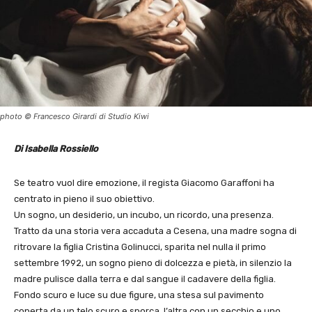
photo © Francesco Girardi di Studio Kiwi
Di Isabella Rossiello
Se teatro vuol dire emozione, il regista Giacomo Garaffoni ha
centrato in pieno il suo obiettivo.
Un sogno, un desiderio, un incubo, un ricordo, una presenza.
Tratto da una storia vera accaduta a Cesena, una madre sogna di
ritrovare la figlia Cristina Golinucci, sparita nel nulla il primo
settembre 1992, un sogno pieno di dolcezza e pietà, in silenzio la
madre pulisce dalla terra e dal sangue il cadavere della figlia.
Fondo scuro e luce su due figure, una stesa sul pavimento
coperta da un telo scuro e sporca, l’altra con un secchio e uno