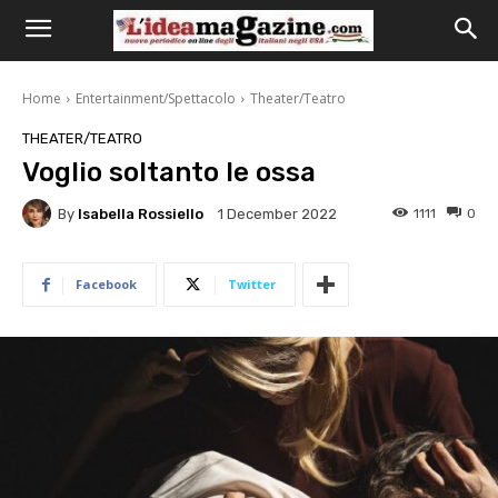
Home
Entertainment/Spettacolo
Theater/Teatro
THEATER/TEATRO
Voglio soltanto le ossa
By
Isabella Rossiello
1111
0
1 December 2022
Facebook
Twitter