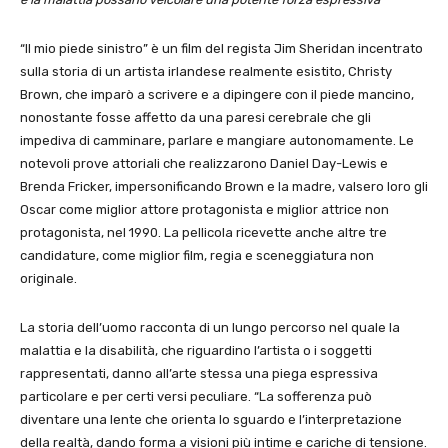
“Il mio piede sinistro” è un film del regista Jim Sheridan incentrato
sulla storia di un artista irlandese realmente esistito, Christy
Brown, che imparò a scrivere e a dipingere con il piede mancino,
nonostante fosse affetto da una paresi cerebrale che gli
impediva di camminare, parlare e mangiare autonomamente. Le
notevoli prove attoriali che realizzarono Daniel Day-Lewis e
Brenda Fricker, impersonificando Brown e la madre, valsero loro gli
Oscar come miglior attore protagonista e miglior attrice non
protagonista, nel 1990. La pellicola ricevette anche altre tre
candidature, come miglior film, regia e sceneggiatura non
originale.
La storia dell’uomo racconta di un lungo percorso nel quale la
malattia e la disabilità, che riguardino l’artista o i soggetti
rappresentati, danno all’arte stessa una piega espressiva
particolare e per certi versi peculiare. “La sofferenza può
diventare una lente che orienta lo sguardo e l’interpretazione
della realtà, dando forma a visioni più intime e cariche di tensione.