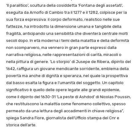
‘Il paralitico’, scultura della cosiddetta ‘Fontana degli assetati’,
eseguita da Arnolfo di Cambio tra il 1277 e il 1282, colpisce per la
sua forza espressiva: il corpo deformato, realistico nelle sue
fattezze, ha introdotto la dimensione umana e tangibile della
fragilità, anticipando una sensibilità che diventerà centrale molti
secoli dopo. In età moderna i temi della malattia e della deformità
non scomparvero, ma vennero in gran parte espressi dalla
narrativa religiosa, nelle rappresentazioni di carità, miracoli o
nella pittura di genere. ‘Lo storpio’ di Jusepe de Ribera, dipinto del
1642, raffigura un giovane mendicante sorridente, emblema della
povertà ma anche di dignità e speranza, nel quale la prospettiva
dal basso esalta la figura e l’umanità del soggetto. Un capitolo
significativo è quello delle opere legate alle grandi epidemie,
come il dipinto del 1630-31 ‘La peste di Ashdod’ di Nicolas Poussin,
che restituiscono la malattia come fenomeno collettivo, spesso
permeato da una lettura degli accadimenti in chiave religiosa”,
spiega Sandra Fiore, giornalista dell’Ufficio stampa del Cnr e
storica dell’arte.