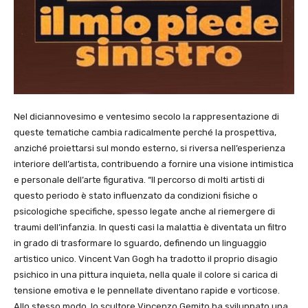
Nel diciannovesimo e ventesimo secolo la rappresentazione di
queste tematiche cambia radicalmente perché la prospettiva,
anziché proiettarsi sul mondo esterno, si riversa nell’esperienza
interiore dell’artista, contribuendo a fornire una visione intimistica
e personale dell’arte figurativa. “Il percorso di molti artisti di
questo periodo è stato influenzato da condizioni fisiche o
psicologiche specifiche, spesso legate anche al riemergere di
traumi dell’infanzia. In questi casi la malattia è diventata un filtro
in grado di trasformare lo sguardo, definendo un linguaggio
artistico unico. Vincent Van Gogh ha tradotto il proprio disagio
psichico in una pittura inquieta, nella quale il colore si carica di
tensione emotiva e le pennellate diventano rapide e vorticose.
Allo stesso modo, lo scultore Vincenzo Gemito ha sviluppato una