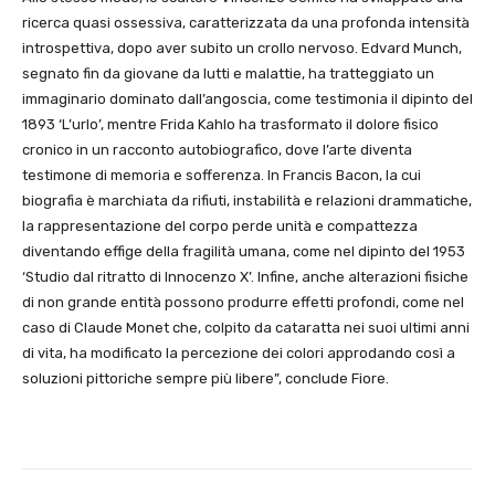
ricerca quasi ossessiva, caratterizzata da una profonda intensità
introspettiva, dopo aver subito un crollo nervoso. Edvard Munch,
segnato fin da giovane da lutti e malattie, ha tratteggiato un
immaginario dominato dall’angoscia, come testimonia il dipinto del
1893 ‘L’urlo’, mentre Frida Kahlo ha trasformato il dolore fisico
cronico in un racconto autobiografico, dove l’arte diventa
testimone di memoria e sofferenza. In Francis Bacon, la cui
biografia è marchiata da rifiuti, instabilità e relazioni drammatiche,
la rappresentazione del corpo perde unità e compattezza
diventando effige della fragilità umana, come nel dipinto del 1953
‘Studio dal ritratto di Innocenzo X’. Infine, anche alterazioni fisiche
di non grande entità possono produrre effetti profondi, come nel
caso di Claude Monet che, colpito da cataratta nei suoi ultimi anni
di vita, ha modificato la percezione dei colori approdando così a
soluzioni pittoriche sempre più libere”, conclude Fiore.