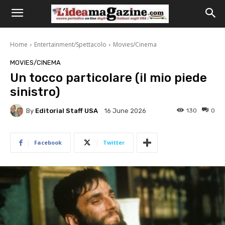
Home
Entertainment/Spettacolo
Movies/Cinema
MOVIES/CINEMA
Un tocco particolare (il mio piede
sinistro)
By
Editorial Staff USA
130
0
16 June 2026
Facebook
Twitter