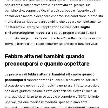
analizzare il comportamento e la reattività del piccolo. Un
bambino che, seppur caldo, interagisce, beve e risponde agli
stimoli della madre e del padre esprime una condizione di stabilità
molto diversa rispetto a un bambino che appare completamente
indifferente e letargico. L’applicazione clinica delle
soglie
sintomatologiche in pediatria
serve proprio a stabilire se il
corpo sta reagendo in modo corretto all’insulto infettivo o se ci si
trova di fronte a una reale compromissione delle funzioni vitali.
Febbre alta nei bambini: quando
preoccuparsi e quando aspettare
La presenza di
febbre alta nei bambini e il capire quando
preoccuparsi
rappresentano i dubbi più frequenti nei forum di
discussione e nelle chat di medicina generale. Il fattore cruciale
che deve guidare l’azione è l’età del paziente. Sotto i 3 mesi di
vita, qualsiasi rialzo termico uguale o superiore a 38°C richiede
una valutazione medica immediata, spesso in ambiente
ospedaliero, poiché il sistema immunitario dei neonati è ancora