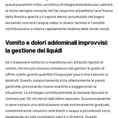
questi parametri critici, un’ottima strategia immediata per calmare
la tosse laringea consiste nel far respirare al bambino l’aria fresca
della finestra aperta o il vapore denso accumulato nel bagno
lasciando scorrere l’acqua calda: lo sbalzo termico e l’umidità
contribuiscono a ridurre rapidamente l’edema delle corde vocali.
Vomito e dolori addominali improvvisi:
la gestione dei liquidi
Se il malessere notturno si manifesta con attacchi ripetuti di
vomito, l’errore più comune commesso dai genitori è quello di
offrire subito grandi quantità d’acqua per paura che il piccolo si
disidrati. Questo comportamento irrita ulteriormente le pareti
gastriche, provocando nuove scariche e peggiorando la
situazione. La strategia corretta prevede di lasciare riposare lo
stomaco per 30-60 minuti dall’ultimo episodio. Successivamente,
si deve iniziare una reidratazione orale estremamente graduale,
somministrando soluzioni reidratanti o acqua a piccolissimi sorsi,
idealmente un solo cucchiaino ogni 5 o 10 minuti. Questo