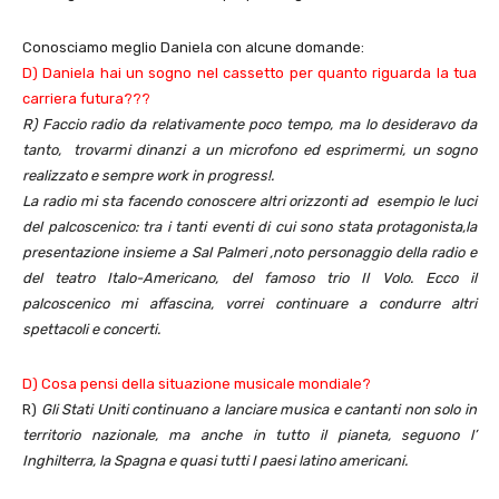
Conosciamo meglio Daniela con alcune domande:
D) Daniela hai un sogno nel cassetto per quanto riguarda la tua
carriera futura???
R)
Faccio radio da relativamente poco tempo, ma lo desideravo da
tanto, trovarmi dinanzi a un microfono ed esprimermi, un sogno
realizzato e sempre work in progress!.
La radio mi sta facendo conoscere altri orizzonti ad esempio
le luci
del palcoscenico
: tra i tanti eventi di cui sono stata protagonista,la
presentazione insieme a
Sal Palmeri
,noto personaggio della radio e
del teatro Italo-Americano, del famoso trio
Il Volo
. Ecco il
palcoscenico mi affascina, vorrei continuare a condurre altri
spettacoli e concerti.
D) Cosa pensi della situazione musicale mondiale?
R)
Gli Stati Uniti continuano a lanciare musica e cantanti non solo in
territorio nazionale, ma anche in tutto il pianeta, seguono l’
Inghilterra, la Spagna e quasi tutti I paesi latino americani.