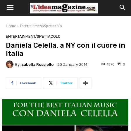
Home
Entertainment/Spettacolo
ENTERTAINMENT/SPETTACOLO
Daniela Celella, a NY con il cuore in
Italia
By
Isabella Rossiello
1570
0
20 January 2014
Facebook
Twitter