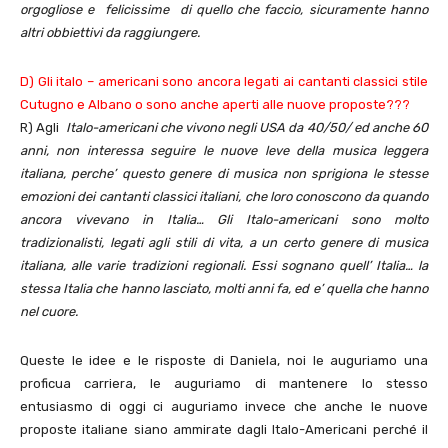
orgogliose e felicissime di quello che faccio, sicuramente hanno
altri obbiettivi da raggiungere.
D) Gli italo – americani sono ancora legati ai cantanti classici stile
Cutugno e Albano o sono anche aperti alle nuove proposte???
R) Agli
Italo-americani che vivono negli
USA da 40/50/ ed anche 60
anni
, non interessa seguire le nuove leve della musica leggera
italiana, perche’ questo genere di musica
non sprigiona le stesse
emozioni dei cantanti classici italiani
, che loro conoscono da quando
ancora vivevano in Italia… Gli Italo-americani sono molto
tradizionalisti
, legati agli stili di vita, a un certo genere di musica
italiana, alle varie tradizioni regionali. Essi sognano quell’ Italia… la
stessa Italia che hanno lasciato, molti anni fa, ed e’ quella che hanno
nel cuore.
Queste le idee e le risposte di Daniela, noi le auguriamo una
proficua carriera, le auguriamo di mantenere lo stesso
entusiasmo di oggi ci auguriamo invece che anche le nuove
proposte italiane siano ammirate dagli Italo-Americani perché il