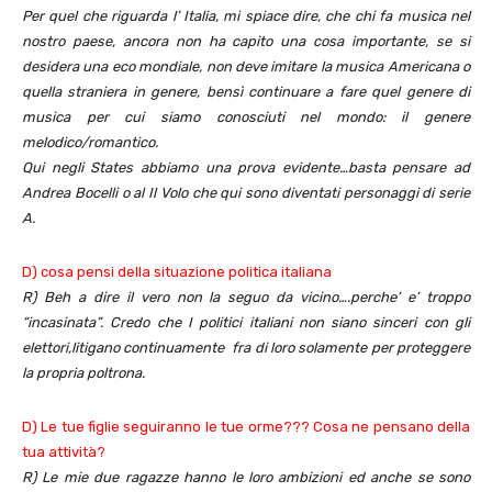
Per quel che riguarda l’ Italia, mi spiace dire, che chi fa musica nel
nostro paese, ancora non ha capito una cosa importante, se si
desidera una eco mondiale, non deve imitare la musica Americana o
quella straniera in genere, bensì continuare a fare quel genere di
musica per cui siamo conosciuti nel mondo: il
genere
melodico/romantico.
Qui negli States abbiamo una prova evidente…basta pensare ad
Andrea Bocelli
o al
Il Volo
che qui sono diventati
personaggi di serie
A
.
D) cosa pensi della situazione politica italiana
R)
Beh a dire il vero non la seguo da vicino….perche’ e’ troppo
“
incasinata”
. Credo che I politici italiani non siano sinceri con gli
elettori,litigano continuamente fra di loro solamente per proteggere
la propria poltrona.
D) Le tue figlie seguiranno le tue orme??? Cosa ne pensano della
tua attività?
R)
Le mie due ragazze hanno le loro ambizioni ed anche se sono