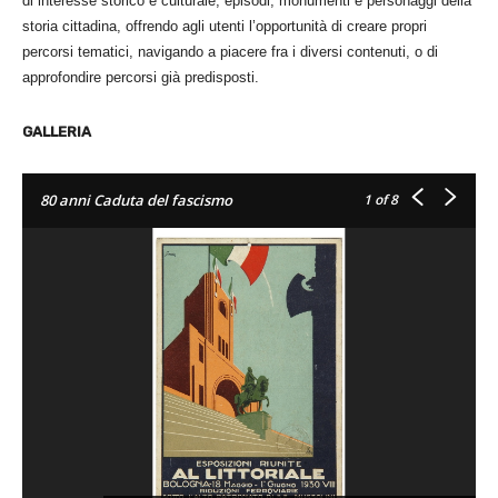
di interesse storico e culturale, episodi, monumenti e personaggi della
storia cittadina, offrendo agli utenti l’opportunità di creare propri
percorsi tematici, navigando a piacere fra i diversi contenuti, o di
approfondire percorsi già predisposti.
GALLERIA
1
of 8
80 anni Caduta del fascismo
"D
in