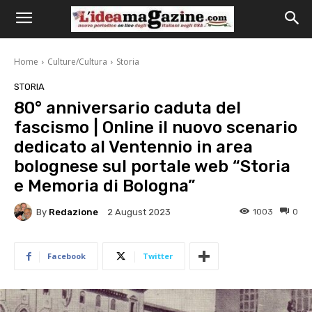
Home
Culture/Cultura
Storia
STORIA
80° anniversario caduta del
fascismo | Online il nuovo scenario
dedicato al Ventennio in area
bolognese sul portale web “Storia
e Memoria di Bologna”
By
Redazione
1003
0
2 August 2023
Facebook
Twitter