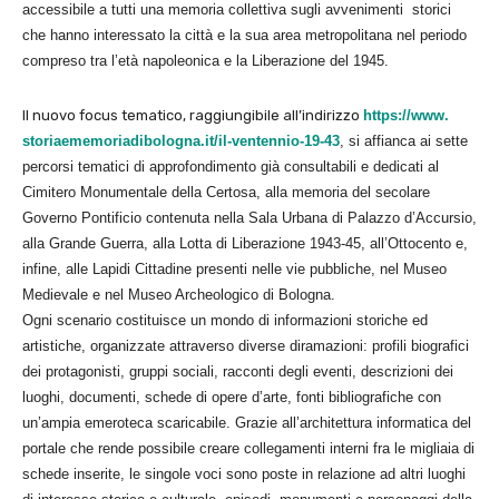
accessibile a tutti una memoria collettiva sugli avvenimenti storici
che hanno interessato la città e la sua area metropolitana nel periodo
compreso tra l’età napoleonica e la Liberazione del 1945.
Il nuovo focus tematico, raggiungibile all’indirizzo
https://www.
storiaememoriadibologna.it/il-
ventennio-19-43
, si affianca ai sette
percorsi tematici di approfondimento già consultabili e dedicati al
Cimitero Monumentale della Certosa, alla memoria del secolare
Governo Pontificio contenuta nella Sala Urbana di Palazzo d’Accursio,
alla Grande Guerra, alla Lotta di Liberazione 1943-45, all’Ottocento e,
infine, alle Lapidi Cittadine presenti nelle vie pubbliche, nel Museo
Medievale e nel Museo Archeologico di Bologna.
Ogni scenario costituisce un mondo di informazioni storiche ed
artistiche, organizzate attraverso diverse diramazioni: profili biografici
dei protagonisti, gruppi sociali, racconti degli eventi, descrizioni dei
luoghi, documenti, schede di opere d’arte, fonti bibliografiche con
un’ampia emeroteca scaricabile. Grazie all’architettura informatica del
portale che rende possibile creare collegamenti interni fra le migliaia di
schede inserite, le singole voci sono poste in relazione ad altri luoghi