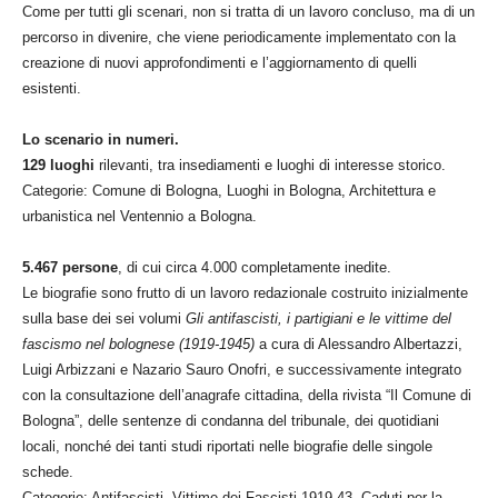
Come per tutti gli scenari, non si tratta di un lavoro concluso, ma di un
percorso in divenire, che viene periodicamente implementato con la
creazione di nuovi approfondimenti e l’aggiornamento di quelli
esistenti.
Lo scenario in numeri.
129 luoghi
rilevanti, tra insediamenti e luoghi di interesse storico.
Categorie: Comune di Bologna, Luoghi in Bologna, Architettura e
urbanistica nel Ventennio a Bologna.
5.467 persone
, di cui circa 4.000 completamente inedite.
Le biografie sono frutto di un lavoro redazionale costruito inizialmente
sulla base dei sei volumi
Gli antifascisti, i partigiani e le vittime del
fascismo nel bolognese (1919-1945)
a cura di Alessandro Albertazzi,
Luigi Arbizzani e Nazario Sauro Onofri, e successivamente integrato
con la consultazione dell’anagrafe cittadina, della rivista “Il Comune di
Bologna”, delle sentenze di condanna del tribunale, dei quotidiani
locali, nonché dei tanti studi riportati nelle biografie delle singole
schede.
Categorie: Antifascisti, Vittime dei Fascisti 1919-43, Caduti per la