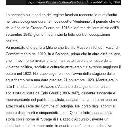
Esposizioni Riunite al Littoriale – Locandina pubblicitaria, 1930
su
Lo scenario sulla caduta del regime fascista racconta la quotidianità
nell’area bolognese durante il cosiddetto “Ventennio”, il periodo che va
dalla fine della Grande Guerra nel 1918 alla firma dell’armistizio dell’8
settembre 1943, giorno in cui iniziò la lotta contro l’occupazione
nazista.
Va ricordato che se fu a Milano che Benito Mussolini fondò i Fasci di
Combattimento nel 1919, fu a Bologna, prima che in altre città italiane,
che il movimento rivoluzionario manifestò l’uso sistematico della
violenza politica, sociale e culturale attraverso cui avrebbe raggiunto il
potere nel 1922. Nel capoluogo felsineo l’avvio della stagione dello
squadrismo reca una data precisa: 21 novembre 1920. Mentre era in
atto l’insediamento a Palazzo d’Accursio della giunta comunale
socialista guidata da Enio Gnudi (1893-1947), dirigente sindacale e
rappresentante del partito socialista, squadre fasciste compirono un
attacco alla sede del Comune di Bologna. Nel corso degli scontri si
ebbero dieci morti e cinquantotto feriti. Questo fatto, passato alla
storia con il nome di “Strage di Palazzo d’Accursio”, riveste un
significato storico importante, in quanto segnò un passo decisivo