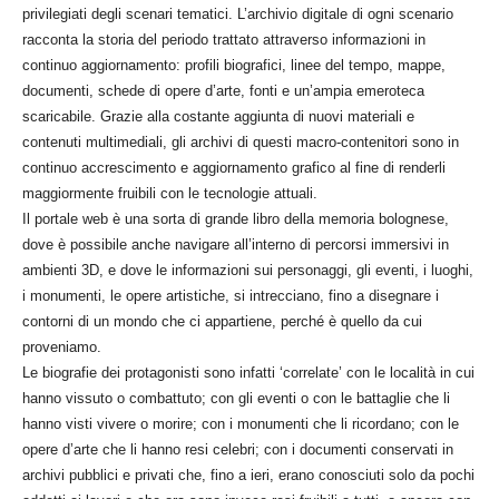
privilegiati degli scenari tematici. L’archivio digitale di ogni scenario
racconta la storia del periodo trattato attraverso informazioni in
continuo aggiornamento: profili biografici, linee del tempo, mappe,
documenti, schede di opere d’arte, fonti e un’ampia emeroteca
scaricabile. Grazie alla costante aggiunta di nuovi materiali e
contenuti multimediali, gli archivi di questi macro-contenitori sono in
continuo accrescimento e aggiornamento grafico al fine di renderli
maggiormente fruibili con le tecnologie attuali.
Il portale web è una sorta di grande libro della memoria bolognese,
dove è possibile anche navigare all’interno di percorsi immersivi in
ambienti 3D, e dove le informazioni sui personaggi, gli eventi, i luoghi,
i monumenti, le opere artistiche, si intrecciano, fino a disegnare i
contorni di un mondo che ci appartiene, perché è quello da cui
proveniamo.
Le biografie dei protagonisti sono infatti ‘correlate’ con le località in cui
hanno vissuto o combattuto; con gli eventi o con le battaglie che li
hanno visti vivere o morire; con i monumenti che li ricordano; con le
opere d’arte che li hanno resi celebri; con i documenti conservati in
archivi pubblici e privati che, fino a ieri, erano conosciuti solo da pochi