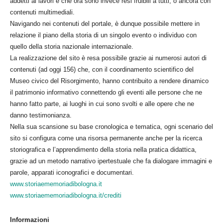
addetti ai lavori e che ora sono invece resi fruibili a tutti, o ancora con
contenuti multimediali.
Navigando nei contenuti del portale, è dunque possibile mettere in
relazione il piano della storia di un singolo evento o individuo con
quello della storia nazionale internazionale.
La realizzazione del sito è resa possibile grazie ai numerosi autori di
contenuti (ad oggi 156) che, con il coordinamento scientifico del
Museo civico del Risorgimento, hanno contribuito a rendere dinamico
il patrimonio informativo connettendo gli eventi alle persone che ne
hanno fatto parte, ai luoghi in cui sono svolti e alle opere che ne
danno testimonianza.
Nella sua scansione su base cronologica e tematica, ogni scenario del
sito si configura come una risorsa permanente anche per la ricerca
storiografica e l’apprendimento della storia nella pratica didattica,
grazie ad un metodo narrativo ipertestuale che fa dialogare immagini e
parole, apparati iconografici e documentari.
www.storiaememoriadibologna.it
www.storiaememoriadibologna.
it/crediti
Informazioni