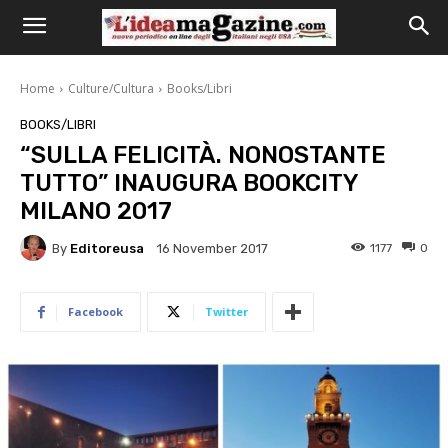
Home
Culture/Cultura
Books/Libri
BOOKS/LIBRI
“SULLA FELICITÀ. NONOSTANTE
TUTTO” INAUGURA BOOKCITY
MILANO 2017
By
Editoreusa
1177
0
16 November 2017
Facebook
Twitter