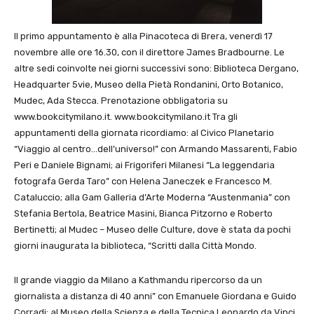
Il primo appuntamento è alla Pinacoteca di Brera, venerdì 17
novembre alle ore 16.30, con il direttore James Bradbourne. Le
altre sedi coinvolte nei giorni successivi sono: Biblioteca Dergano,
Headquarter 5vie, Museo della Pietà Rondanini, Orto Botanico,
Mudec, Ada Stecca. Prenotazione obbligatoria su
www.bookcitymilano.it. www.bookcitymilano.it Tra gli
appuntamenti della giornata ricordiamo: al Civico Planetario
“Viaggio al centro…dell’universo!” con Armando Massarenti, Fabio
Peri e Daniele Bignami; ai Frigoriferi Milanesi “La leggendaria
fotografa Gerda Taro” con Helena Janeczek e Francesco M.
Cataluccio; alla Gam Galleria d’Arte Moderna “Austenmania” con
Stefania Bertola, Beatrice Masini, Bianca Pitzorno e Roberto
Bertinetti; al Mudec – Museo delle Culture, dove è stata da pochi
giorni inaugurata la biblioteca, “Scritti dalla Città Mondo.
Il grande viaggio da Milano a Kathmandu ripercorso da un
giornalista a distanza di 40 anni” con Emanuele Giordana e Guido
Corradi; al Museo della Scienza e della Tecnica Leonardo da Vinci