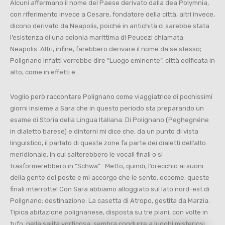
Alcuni affermano il nome del Paese derivato dalla dea Polymnia,
con riferimento invece a Cesare, fondatore della città, altri invece,
dicono derivato da Neapolis, poiché in antichità ci sarebbe stata
l’esistenza di una colonia marittima di Peucezi chiamata
Neapolis. Altri, infine, farebbero derivare il nome da se stesso;
Polignano infatti vorrebbe dire “Luogo eminente”, città edificata in
alto, come in effetti è.
Voglio però raccontare Polignano come viaggiatrice di pochissimi
giorni insieme a Sara che in questo periodo sta preparando un
esame di Storia della Lingua Italiana. Di Polignano (Peghegnéne
in dialetto barese) e dintorni mi dice che, da un punto di vista
linguistico, il parlato di queste zone fa parte dei dialetti dell’alto
meridionale, in cui salterebbero le vocali finali o si
trasformerebbero in “Schwa” . Metto, quindi, l’orecchio ai suoni
della gente del posto e mi accorgo che le sento, eccome, queste
finali interrotte! Con Sara abbiamo alloggiato sul lato nord-est di
Polignano; destinazione: La casetta di Atropo, gestita da Marzia.
Tipica abitazione polignanese, disposta su tre piani, con volte in
tufo, nella salita vorticosa, sembra condurre a luoghi misteriosi.