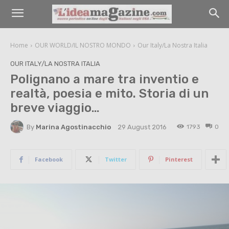
Home
OUR WORLD/IL NOSTRO MONDO
Our Italy/La Nostra Italia
OUR ITALY/LA NOSTRA ITALIA
Polignano a mare tra inventio e
realtà, poesia e mito. Storia di un
breve viaggio…
By
Marina Agostinacchio
1793
0
29 August 2016
Facebook
Twitter
Pinterest