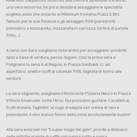
Millenium; cappuccini, brioches alla crema e spremute d’arancio,
una vera leccornia. Se poi si desidera assaggiare le specialità
pugliesi, ecco che accanto al Millenium troviamo Fcazz E Birr,
famoso per le sue focacce e gli assaggini fritti (panzerotti
pomodoro e mozzarella, mozzarella in carrozza, tortino di patate
fritto…).
A cena con Sara scegliamo ristorantini per assaggiare i prodotti
tipici a base di verdura, pesce, legumi. Così la prima sera a
Polignano la cena è al Begula, in Piazza Garibaldi. Lì ad
aspettarci: anelli e ciuffi di calamari fritti, tagliata di tonno alle
verdure.
La sera seguente, scegliamo il Ristorante Pizzeria Neuro in Piazza
Vittorio Emanuele, sotto l’Arco. Qui possiamo gustare: Cavatelli ai
frutti di mare, Tagliolini al sugo di seppia con crema di ceci e
pomodorini. Il vino bianco fermo della zona assolutamente buono!
Alla sera ecco per noi “Il super mago del gelo”, pronte a deliziarci
delle mitiche granite di caffè con panna sotto e sopra.