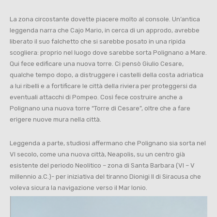
La zona circostante dovette piacere molto al console. Un’antica
leggenda narra che Cajo Mario, in cerca di un approdo, avrebbe
liberato il suo falchetto che si sarebbe posato in una ripida
scogliera: proprio nel luogo dove sarebbe sorta Polignano a Mare.
Qui fece edificare una nuova torre. Ci pensò Giulio Cesare,
qualche tempo dopo, a distruggere i castelli della costa adriatica
a lui ribelli e a fortificare le città della riviera per proteggersi da
eventuali attacchi di Pompeo. Così fece costruire anche a
Polignano una nuova torre “Torre di Cesare”, oltre che a fare
erigere nuove mura nella città.
Leggenda a parte, studiosi affermano che Polignano sia sorta nel
VI secolo, come una nuova città, Neapolis, su un centro già
esistente del periodo Neolitico – zona di Santa Barbara (VI – V
millennio a.C.)- per iniziativa del tiranno Dionigi II di Siracusa che
voleva sicura la navigazione verso il Mar Ionio.