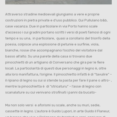
Attraverso stradine medioevali giungiamo a vere e proprie
costruzioni in pietra private e d’uso pubblico. Qui Pullulano b&b,
case vacanza. Due in particolare in via Porto hanno scale
d’accesso i cui gradini portano scritti i versi di poeti famosi di ogni
tempo e su una, in particolare, quasi a corollario del trionfo della
poesia, colpisce una esplosione di petunie e surfinie, viola,
bianche, rosse che accompagnano l’occhio del visitatore dal
basso all’alto. Su una parete della casa si trovano due
pinocchietti di un artigiano di Conversano che gira per le fiere
locali. La particolarità di questi due personaggi in legno è, oltre
alla loro manifattura, l’origine. Il pinocchietto infatti è di “tavulire” –
il ripiano di legno su cui si stende la pasta per fare il pane o altro- ,
mentre la pinocchietta è di “stricaturu” – l’asse di legno con
scanalature su cui venivano strofinati i panni da bucato-
Ma non solo versi e aforismi su scale, anche su muri, sedie,
cassette in legno. L’autore è Guido Lupori, in arte Guido il Flaneur,