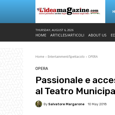
THURSDAY, AUGUST 6, 2026
HOME
ARTICLES/ARTICOLI
ABOUT US
ED
Home
Entertainment/Spettacolo
OPERA
OPERA
Passionale e acc
al Teatro Municipa
By
Salvatore Margarone
10 May 2018