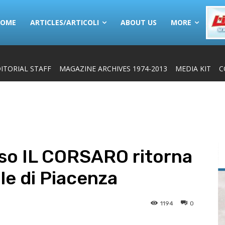
HOME
ARTICLES/ARTICOLI
ABOUT US
MORE
ITORIAL STAFF
MAGAZINE ARCHIVES 1974-2013
MEDIA KIT
C
eso IL CORSARO ritorna
le di Piacenza
1194
0