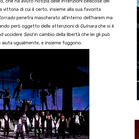
, che ha avuto notizia delle intenzioni bellicose del
vittoria di cui è certo, insieme alla sua favorita
Corrado
penetra mascherato all’interno dell’harem ma
ando però oggetto delle attenzioni di
Gulnara
che si è
 ad uccidere
Seid
in cambio della libertà che lei gli può
 lo aiuta ugualmente, e insieme fuggono.