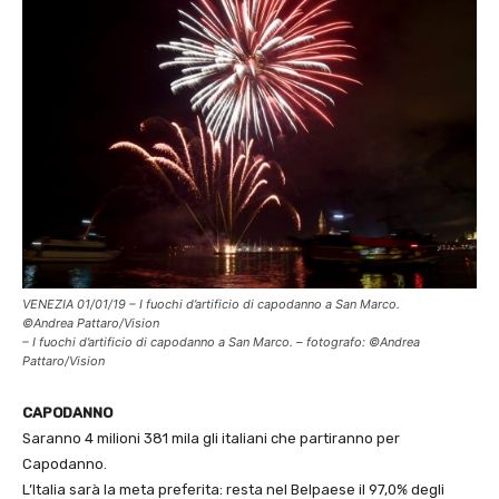
VENEZIA 01/01/19 – I fuochi d’artificio di capodanno a San Marco.
©Andrea Pattaro/Vision
– I fuochi d’artificio di capodanno a San Marco. – fotografo: ©Andrea
Pattaro/Vision
CAPODANNO
Saranno 4 milioni 381 mila gli italiani che partiranno per
Capodanno.
L’Italia sarà la meta preferita: resta nel Belpaese il 97,0% degli