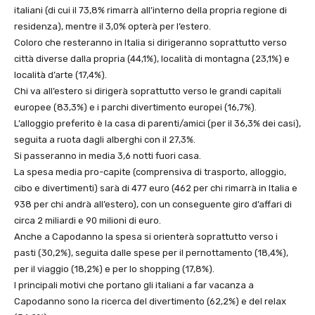
italiani (di cui il 73,8% rimarrà all’interno della propria regione di
residenza), mentre il 3,0% opterà per l’estero.
Coloro che resteranno in Italia si dirigeranno soprattutto verso
città diverse dalla propria (44,1%), località di montagna (23,1%) e
località d’arte (17,4%).
Chi va all’estero si dirigerà soprattutto verso le grandi capitali
europee (83,3%) e i parchi divertimento europei (16,7%).
L’alloggio preferito è la casa di parenti/amici (per il 36,3% dei casi),
seguita a ruota dagli alberghi con il 27,3%.
Si passeranno in media 3,6 notti fuori casa.
La spesa media pro-capite (comprensiva di trasporto, alloggio,
cibo e divertimenti) sarà di 477 euro (462 per chi rimarrà in Italia e
938 per chi andrà all’estero), con un conseguente giro d’affari di
circa 2 miliardi e 90 milioni di euro.
Anche a Capodanno la spesa si orienterà soprattutto verso i
pasti (30,2%), seguita dalle spese per il pernottamento (18,4%),
per il viaggio (18,2%) e per lo shopping (17,8%).
I principali motivi che portano gli italiani a far vacanza a
Capodanno sono la ricerca del divertimento (62,2%) e del relax