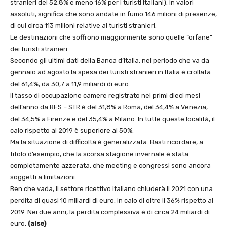
stranieri del 52,8% e meno 16% per i turisti italiani). In valori
assoluti, significa che sono andate in fumo 146 milioni di presenze,
di cui circa 113 milioni relative ai turisti stranieri.
Le destinazioni che soffrono maggiormente sono quelle “orfane”
dei turisti stranieri.
Secondo gli ultimi dati della Banca d’Italia, nel periodo che va da
gennaio ad agosto la spesa dei turisti stranieri in Italia è crollata
del 61,4%, da 30,7 a 11,9 miliardi di euro.
Il tasso di occupazione camere registrato nei primi dieci mesi
dell’anno da RES – STR è del 31,8% a Roma, del 34,4% a Venezia,
del 34,5% a Firenze e del 35,4% a Milano. In tutte queste località, il
calo rispetto al 2019 è superiore al 50%.
Ma la situazione di difficoltà è generalizzata. Basti ricordare, a
titolo d’esempio, che la scorsa stagione invernale è stata
completamente azzerata, che meeting e congressi sono ancora
soggetti a limitazioni.
Ben che vada, il settore ricettivo italiano chiuderà il 2021 con una
perdita di quasi 10 miliardi di euro, in calo di oltre il 36% rispetto al
2019. Nei due anni, la perdita complessiva è di circa 24 miliardi di
euro.
(aise)