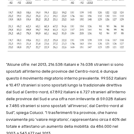
“Alcune cifre: nel 2013, 216.538 italiani e 76.038 stranieri si sono
spostati all’interno delle province del Centro-nord, è dunque
questo il movimento migratorio interno prevalente. 99.552 italiani
e 10.417 stranieri si sono spostati lungo la tradizionale direttiva
dal Sud al Centro-nord, 67.892 italiani e 6.727 stranieri all’interno
delle province del Sud e una cifra non irrilevante di 59.028 italiani
e 7.485 stranieri si sono spostati ‘all’inverso’, dal Centro-nord al
Sud”, spiega Colucci. “I trasferimenti tra province, che hanno
ovviamente più ‘valore migratorio’, rappresentano circa il 40% del
totale e attestano un aumento della mobilità: da 486.000 nel
2003 a 543.677 nel 2013.