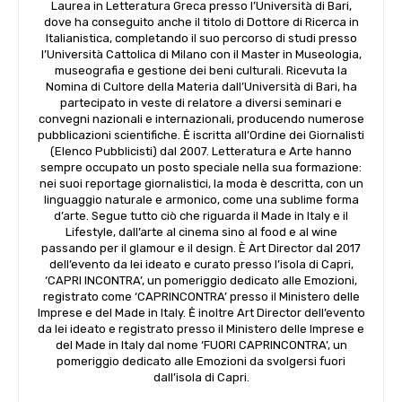
Laurea in Letteratura Greca presso l’Università di Bari,
dove ha conseguito anche il titolo di Dottore di Ricerca in
Italianistica, completando il suo percorso di studi presso
l’Università Cattolica di Milano con il Master in Museologia,
museografia e gestione dei beni culturali. Ricevuta la
Nomina di Cultore della Materia dall’Università di Bari, ha
partecipato in veste di relatore a diversi seminari e
convegni nazionali e internazionali, producendo numerose
pubblicazioni scientifiche. Ė iscritta all’Ordine dei Giornalisti
(Elenco Pubblicisti) dal 2007. Letteratura e Arte hanno
sempre occupato un posto speciale nella sua formazione:
nei suoi reportage giornalistici, la moda è descritta, con un
linguaggio naturale e armonico, come una sublime forma
d’arte. Segue tutto ciò che riguarda il Made in Italy e il
Lifestyle, dall’arte al cinema sino al food e al wine
passando per il glamour e il design. È Art Director dal 2017
dell’evento da lei ideato e curato presso l’isola di Capri,
‘CAPRI INCONTRA’, un pomeriggio dedicato alle Emozioni,
registrato come ‘CAPRINCONTRA’ presso il Ministero delle
Imprese e del Made in Italy. Ė inoltre Art Director dell’evento
da lei ideato e registrato presso il Ministero delle Imprese e
del Made in Italy dal nome ‘FUORI CAPRINCONTRA’, un
pomeriggio dedicato alle Emozioni da svolgersi fuori
dall’isola di Capri.