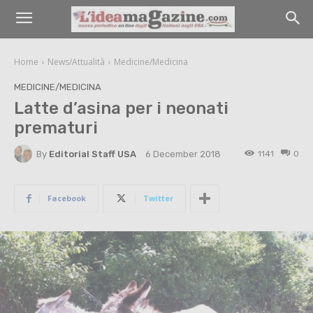
Home
News/Attualità
Medicine/Medicina
MEDICINE/MEDICINA
Latte d’asina per i neonati
prematuri
By
Editorial Staff USA
1141
0
6 December 2018
Facebook
Twitter