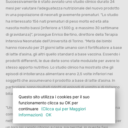
Successivamente è stato avviato uno studio clinico durato 24
mesi per valutare l’adeguatezza nutrizionale del nuovo prodotto
in una popolazione di neonati gravemente prematuri. “Lo studio
ha interessato 156 nati prematuri di peso molto ed età alla
nascita molto bassi (inferiore a 1.500 g. e massimo 30 settimane
di gravidanza)”, prosegue Enrico Bertino, direttore della Terapia
Intensiva Neonatale dell’Università di Torino. “Metà dei bimbi
hanno ricevuto per 21 giorni latte umano con il fortificatore a base
di latte d’asina, gli altri quello standard a base vaccina. Essendo i
prodotti differenti, le due diete sono state modulate per avere lo
stesso apporto nutritivo. Lo studio clinico ha mostrato che gli
episodi di intolleranza alimentare erano 2,5 volte inferiori nei
soggetti che assumevano il prodotto a base di latte d’asina. In
particolare, sono risultati ridotti gli episodi di vomito e di ristagno
biliare nello stomaco, indice di malfunzionamento intestinale”.
Questo sito utilizza i cookies per il suo
funzionamento clicca su OK per
“Un risultato importante sia per il raggiungimento precoce di una
continuare
(Clicca qui per Maggiori
completa alimentazione per via orale, obiettivo chiave
Informazioni)
OK
nell’assistenza dei prematuri nelle terapie intensive neonatali per
un loro più rapido ritorno a casa, sia perché, in queste fasi,