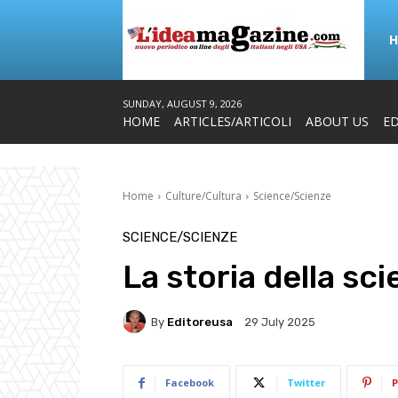
SUNDAY, AUGUST 9, 2026
HOME
ARTICLES/ARTICOLI
ABOUT US
ED
Home
Culture/Cultura
Science/Scienze
SCIENCE/SCIENZE
La storia della sc
By
Editoreusa
29 July 2025
Facebook
Twitter
P