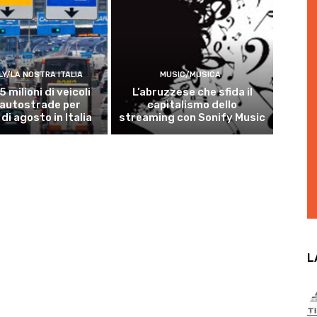
LY/LA NOSTRA ITALIA
MUSIC/MUSICA
5 milioni di veicoli
L’abruzzese che sfida il
 autostrade per
capitalismo dello
 di agosto in Italia
streaming con Sonify Music
L