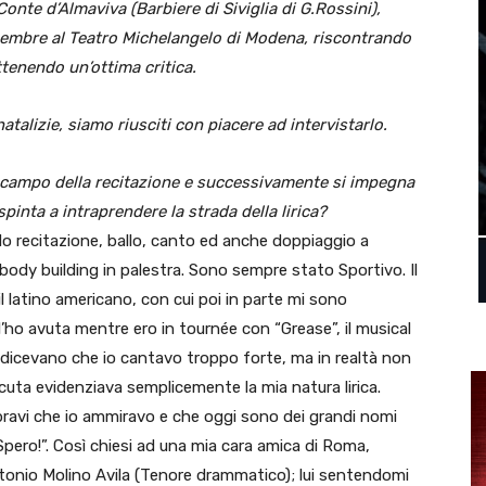
Conte d’Almaviva (Barbiere di Siviglia di G.Rossini),
icembre al Teatro Michelangelo di Modena, riscontrando
tenendo un’ottima critica.
 natalizie, siamo riusciti con piacere ad intervistarlo.
el campo della recitazione e successivamente si impegna
pinta a intraprendere la strada della lirica?
ndo recitazione, ballo, canto ed anche doppiaggio a
ody building in palestra. Sono sempre stato Sportivo. Il
l latino americano, con cui poi in parte mi sono
 l’ho avuta mentre ero in tournée con “Grease”, il musical
 dicevano che io cantavo troppo forte, ma in realtà non
cuta evidenziava semplicemente la mia natura lirica.
 bravi che io ammiravo e che oggi sono dei grandi nomi
, Spero!”. Così chiesi ad una mia cara amica di Roma,
ntonio Molino Avila (Tenore drammatico); lui sentendomi