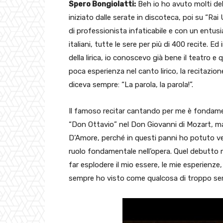
Spero Bongiolatti:
Beh io ho avuto molti deb
iniziato dalle serate in discoteca, poi su “Ra
di professionista infaticabile e con un entusia
italiani, tutte le sere per più di 400 recite.
della lirica, io conoscevo già bene il teatro 
poca esperienza nel canto lirico, la recitazi
diceva sempre: “La parola, la parola!”.
Il famoso recitar cantando per me è fondame
“Don Ottavio” nel Don Giovanni di Mozart, ma i
D’Amore, perché in questi panni ho potuto v
ruolo fondamentale nell’opera. Quel debutto 
far esplodere il mio essere, le mie esperienze, 
sempre ho visto come qualcosa di troppo ser