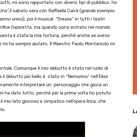
utti, mi sono rapportato con diversi tipi di pubblico; ho
i Uno”,il sabato sera con Raffaella Carrà (grande esempio
smo unico), poi il musical “Grease” in tutti i teatri
 Ed infine l’operetta, ma quando sono entrato nel mondo
e questa è stata la mia fortuna, perché anche se avevo
one mi ha sempre aiutato. Il Maestro Paolo Montarsolo mi
ntale. Comunque il mio debutto è stato nel ruolo di
l debutto più bello è stato in “Nemorino” nell’Elisir
eramente interpretare un personaggio che gioca un
mi ha dato tutto, perché per la prima volta ho potuto
il mio lato giocoso e simpatico nell’opera lirica, che
io.
L