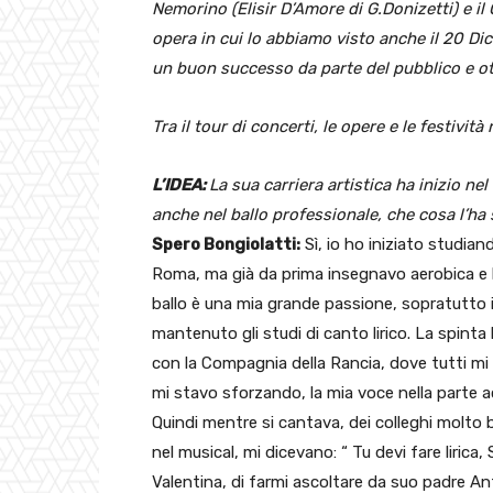
Nemorino (Elisir D’Amore di G.Donizetti) e il 
opera in cui lo abbiamo visto anche il 20 D
un buon successo da parte del pubblico e ot
Tra il tour di concerti, le opere e le festività
L’IDEA:
La sua carriera artistica ha inizio n
anche nel ballo professionale, che cosa l’ha s
Spero Bongiolatti:
Sì, io ho iniziato studia
Roma, ma già da prima insegnavo aerobica e b
ballo è una mia grande passione, sopratutto i
mantenuto gli studi di canto lirico. La spinta
con la Compagnia della Rancia, dove tutti mi
mi stavo sforzando, la mia voce nella parte a
Quindi mentre si cantava, dei colleghi molto
nel musical, mi dicevano: “ Tu devi fare lirica
Valentina, di farmi ascoltare da suo padre A