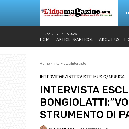
FRIDAY, AUGUST 7, 2026
HOME
ARTICLES/ARTICOLI
ABOUT US
ED
Home
Interviews/Interviste
INTERVIEWS/INTERVISTE
MUSIC/MUSICA
INTERVISTA ESCL
BONGIOLATTI:”V
STRUMENTO DI PA