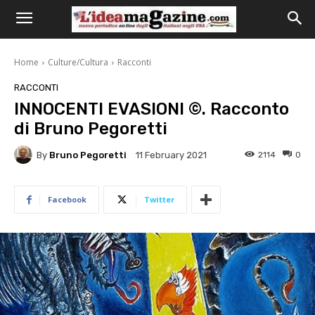
Home
Culture/Cultura
Racconti
RACCONTI
INNOCENTI EVASIONI ©. Racconto
di Bruno Pegoretti
By
Bruno Pegoretti
2114
0
11 February 2021
Facebook
Twitter