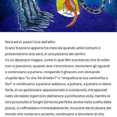
Nora ed io: pazzi l’una dell’altro.
Erano trascorsi appena tre mesi da quando amici comuni ci
presentarono una sera, in una pizzeria del centro.
Fu un dipanarsi magico, come in quei film zuccherosi che di solito
non ci piacciono, quando due s’incontrano, incrociano gli sguardi
e cominciano a parlare, rompendo il ghiaccio con domande
stupide tipo “tu che fai di bello?” o “simpatica la tua camicetta a
fiori” e continuano a parlarsi addosso, a parlare, a parlare e ridere
forte, in un gesticolare appassionato e scomposto, intrappolati
nello sbrodolio logorroico dell’amore a primissima vista, mentre le
loro prosciutto e funghi (sintonia perfetta anche nella scelta della
pizza), si raffreddano irrimediabilmente. Incuranti del brulicare del
mondo che ruota loro accanto, continuano a discutere di vita,