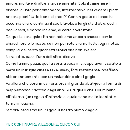
amore, morte e di altre sfiziose amenità. Solo il cameriere li
distrae, giusto per domandare, interrogativo, nel vedere i piatti
ancora pieni “tutto bene, signori?” Con un gesto del capo lui
accenna di sì e continua il suo bla-bla, e lei gli sta dietro, occhi
negli occhi, e ridono insieme, di certo sovrattono.
Da quella sera galeotta non abbiamo ancora smesso con le
chiacchiere e le risate, se non per rotolarci nel letto, ogni notte,
complici dei cento giochetti erotici che non svelerò.
Nora ed io, pazzi l’una dell’altro, dicevo.
Come fummo pazzi, quella sera, a casa mia, dopo aver lasciato a
metà un intruglio cinese take-away, fortunatamente innaffiato
abbondantemente con un malandrino pinot grigio.
Fu allora che corsi in camera, presi il grande abat-jour a forma di
mappamondo, vecchio degli anni ’70, di quelli che s’illuminano
all’interno, (un regalo d’infanzia al quale sono molto legato), e
tornai in cucina.
“Amore, facciamo un viaggio, il nostro primo viaggio…
PER CONTINUARE A LEGGERE, CLICCA QUI