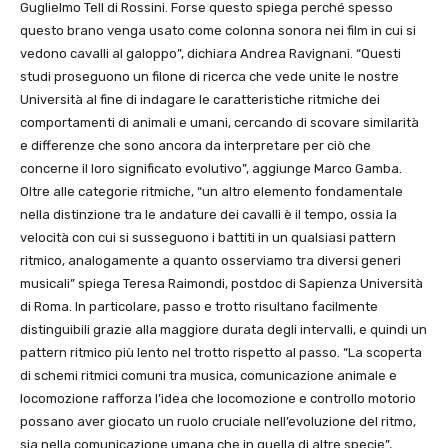
Guglielmo Tell di Rossini. Forse questo spiega perché spesso
questo brano venga usato come colonna sonora nei film in cui si
vedono cavalli al galoppo”, dichiara Andrea Ravignani. “Questi
studi proseguono un filone di ricerca che vede unite le nostre
Università al fine di indagare le caratteristiche ritmiche dei
comportamenti di animali e umani, cercando di scovare similarità
e differenze che sono ancora da interpretare per ciò che
concerne il loro significato evolutivo”, aggiunge Marco Gamba.
Oltre alle categorie ritmiche, “un altro elemento fondamentale
nella distinzione tra le andature dei cavalli è il tempo, ossia la
velocità con cui si susseguono i battiti in un qualsiasi pattern
ritmico, analogamente a quanto osserviamo tra diversi generi
musicali” spiega Teresa Raimondi, postdoc di Sapienza Università
di Roma. In particolare, passo e trotto risultano facilmente
distinguibili grazie alla maggiore durata degli intervalli, e quindi un
pattern ritmico più lento nel trotto rispetto al passo. “La scoperta
di schemi ritmici comuni tra musica, comunicazione animale e
locomozione rafforza l’idea che locomozione e controllo motorio
possano aver giocato un ruolo cruciale nell’evoluzione del ritmo,
sia nella comunicazione umana che in quella di altre specie”,