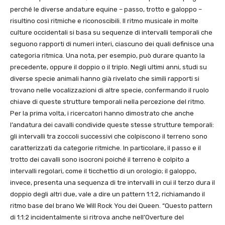
perché le diverse andature equine – passo, trotto e galoppo –
risultino così ritmiche e riconoscibili. Il ritmo musicale in molte
culture occidentali si basa su sequenze di intervalli temporali che
seguono rapporti di numeri interi, ciascuno dei quali definisce una
categoria ritmica. Una nota, per esempio, può durare quanto la
precedente, oppure il doppio o il triplo. Negli ultimi anni, studi su
diverse specie animali hanno già rivelato che simili rapporti si
trovano nelle vocalizzazioni di altre specie, confermando il ruolo
chiave di queste strutture temporali nella percezione del ritmo.
Per la prima volta, i ricercatori hanno dimostrato che anche
l’andatura dei cavalli condivide queste stesse strutture temporali:
gli intervalli tra zoccoli successivi che colpiscono il terreno sono
caratterizzati da categorie ritmiche. In particolare, il passo e il
trotto dei cavalli sono isocroni poiché il terreno è colpito a
intervalli regolari, come il ticchettio di un orologio; il galoppo,
invece, presenta una sequenza di tre intervalli in cui il terzo dura il
doppio degli altri due, vale a dire un pattern 1:1:2, richiamando il
ritmo base del brano We Will Rock You dei Queen. “Questo pattern
di 1:1:2 incidentalmente si ritrova anche nell’Overture del