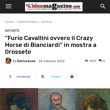
Home
Culture/Cultura
Art/Arte
ART/ARTE
“Furio Cavallini ovvero il Crazy
Horse di Bianciardi” in mostra a
Grosseto
By
Editoreusa
1609
0
24 January 2022
Facebook
Twitter