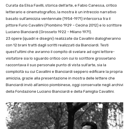
Curata da Elisa Favilli, storica dell’arte, e Fabio Canessa, critico
letterario e cinematografico, la mostra è un intreccio narrativo
basato sull’amicizia ventennale (1954-1971) intercorsa tra il
pittore Furio Cavallini (Piombino 1929 – Cecina 2012) e lo scrittore
Luciano Bianciardi (Grosseto 1922 – Milano 1971).
23 opere (quadri e disegni) realizzate da Cavallini dialogheranno
con 12 brani tratti dagli scritti realizzati da Bianciardi. Testi
quest’ultimi che avranno il compito di svelare ad ogni lettore-
visitatore sia lo sguardo critico con cui lo scrittore grossetano
raccontava il suo personale punto di vista sull’arte, sia la
complicità su cui Cavallini e Bianciardi seppero edificare la propria
amicizia, grazie alla presentazione in mostra delle lettere che
Bianciardi inviò all’amico piombinese, oggi conservate negli archivi
della Fondazione Luciano Bianciardi e della Famiglia Cavallini.