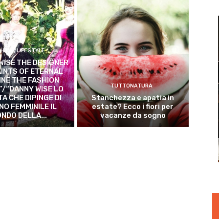
HION/LIFESTYLE
WISE THE DESIGNER
INTS OF ETERNAL
INE THE FASHION
TUTTONATURA
/“DANNY WISE LO
TA CHE DIPINGE DI
Stanchezza e apatia in
NO FEMMINILE IL
estate? Ecco i fiori per
NDO DELLA...
vacanze da sogno