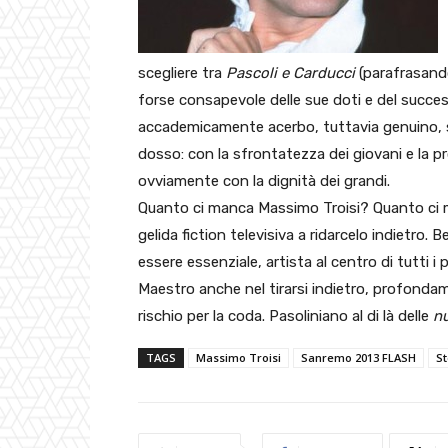
scegliere tra
Pascoli e Carducci
(parafrasando 
forse consapevole delle sue doti e del succe
accademicamente acerbo, tuttavia genuino, 
dosso: con la sfrontatezza dei giovani e la pro
ovviamente con la dignità dei grandi.
Quanto ci manca Massimo Troisi? Quanto ci 
gelida fiction televisiva a ridarcelo indietro. 
essere essenziale, artista al centro di tutti i 
Maestro anche nel tirarsi indietro, profondame
rischio per la coda. Pasoliniano al di là delle
n
TAGS
Massimo Troisi
Sanremo 2013 FLASH
S