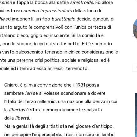
sense
e tappa la bocca alla satira
sinistroide
. Ed allora
 più estroso
comico impressionista
della storia di
he
ed imponenti; un fido
burattinaio
decide, dunque, di
anto arguto (e comprensivo!) con l’unica certezza di
aliano bieco, grigio ed insolente. Sì: la comicità è
, non lo scopre di certo il sottoscritto. Ed è scomodo
un vasto palcoscenico tenendo in cinica considerazione le
una perenne crisi politica, sociale e religiosa; ed è
ale ed i temi ad essa annessi: terremoto,
Chiaro, è di mia convinzione che il 1981 possa
sembrare
ieri
se si volesse scansionare a dovere
l’Italia del terzo millennio, una nazione alla deriva in cui
la
libertas
è stata democraticamente scalzata
dalla
libertà.
Ma la genialità degli artisti sta nel giocare d’anticipo,
nel percepire l’impercepibile. Troisi non sarà un lembo