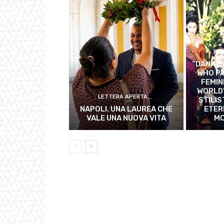
FAS
“DANNY 
WHO PA
FEMIN
WORLD”
LETTERA APERTA...
STILIS
NAPOLI. UNA LAUREA CHE
ETER
VALE UNA NUOVA VITA
MO