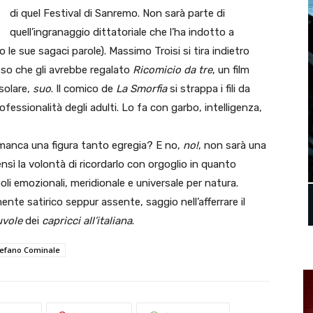
di quel Festival di Sanremo. Non sarà parte di
quell’ingranaggio dittatoriale che l’ha indotto a
le sue sagaci parole). Massimo Troisi si tira indietro
sso che gli avrebbe regalato
Ricomicio da tre
, un film
solare,
suo
. Il comico de
La Smorfia
si strappa i fili da
fessionalità degli adulti. Lo fa con garbo, intelligenza,
manca una figura tanto egregia? E no,
no!
, non sarà una
Bensì la volontà di ricordarlo con orgoglio in quanto
poli emozionali, meridionale e universale per natura.
nte satirico seppur assente, saggio nell’afferrare il
uvole
dei
capricci all’italiana
.
tefano Cominale