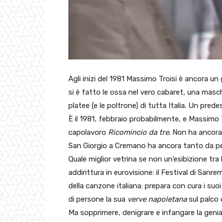
Agli inizi del 1981 Massimo Troisi è ancora un
si è fatto le ossa nel vero cabaret, una masc
platee (e le poltrone) di tutta Italia. Un pred
È il 1981, febbraio probabilmente, e Massimo 
capolavoro
Ricomincio da tre
. Non ha ancora
San Giorgio a Cremano ha ancora tanto da pe
Quale miglior vetrina se non un’esibizione tra 
addirittura in eurovisione: il Festival di Sanr
della canzone italiana: prepara con cura i suo
di persone la sua
verve
napoletana
sul palco d
Ma sopprimere, denigrare e infangare la geniali