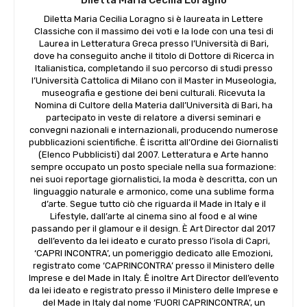
Diletta Maria Cecilia Loragno si è laureata in Lettere
Classiche con il massimo dei voti e la lode con una tesi di
Laurea in Letteratura Greca presso l’Università di Bari,
dove ha conseguito anche il titolo di Dottore di Ricerca in
Italianistica, completando il suo percorso di studi presso
l’Università Cattolica di Milano con il Master in Museologia,
museografia e gestione dei beni culturali. Ricevuta la
Nomina di Cultore della Materia dall’Università di Bari, ha
partecipato in veste di relatore a diversi seminari e
convegni nazionali e internazionali, producendo numerose
pubblicazioni scientifiche. Ė iscritta all’Ordine dei Giornalisti
(Elenco Pubblicisti) dal 2007. Letteratura e Arte hanno
sempre occupato un posto speciale nella sua formazione:
nei suoi reportage giornalistici, la moda è descritta, con un
linguaggio naturale e armonico, come una sublime forma
d’arte. Segue tutto ciò che riguarda il Made in Italy e il
Lifestyle, dall’arte al cinema sino al food e al wine
passando per il glamour e il design. È Art Director dal 2017
dell’evento da lei ideato e curato presso l’isola di Capri,
‘CAPRI INCONTRA’, un pomeriggio dedicato alle Emozioni,
registrato come ‘CAPRINCONTRA’ presso il Ministero delle
Imprese e del Made in Italy. Ė inoltre Art Director dell’evento
da lei ideato e registrato presso il Ministero delle Imprese e
del Made in Italy dal nome ‘FUORI CAPRINCONTRA’, un