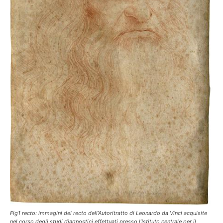
Fig1 recto: immagini del recto dell’Autoritratto di Leonardo da Vinci acquisite
nel corso degli studi diagnostici effettuati presso l’Istituto centrale per il