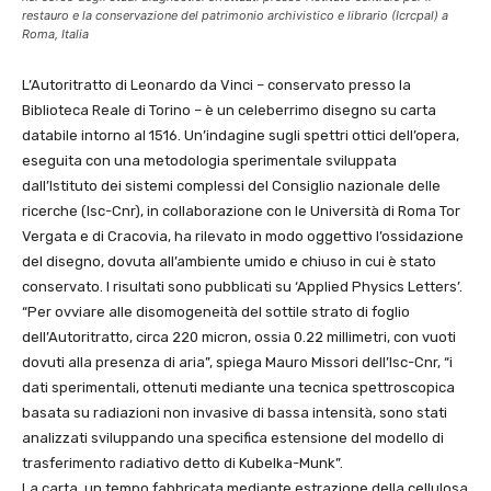
restauro e la conservazione del patrimonio archivistico e librario (Icrcpal) a
Roma, Italia
L’Autoritratto di Leonardo da Vinci – conservato presso la
Biblioteca Reale di Torino – è un celeberrimo disegno su carta
databile intorno al 1516. Un’indagine sugli spettri ottici dell’opera,
eseguita con una metodologia sperimentale sviluppata
dall’Istituto dei sistemi complessi del Consiglio nazionale delle
ricerche (Isc-Cnr), in collaborazione con le Università di Roma Tor
Vergata e di Cracovia, ha rilevato in modo oggettivo l’ossidazione
del disegno, dovuta all’ambiente umido e chiuso in cui è stato
conservato. I risultati sono pubblicati su ‘Applied Physics Letters’.
“Per ovviare alle disomogeneità del sottile strato di foglio
dell’Autoritratto, circa 220 micron, ossia 0.22 millimetri, con vuoti
dovuti alla presenza di aria”, spiega Mauro Missori dell’Isc-Cnr, “i
dati sperimentali, ottenuti mediante una tecnica spettroscopica
basata su radiazioni non invasive di bassa intensità, sono stati
analizzati sviluppando una specifica estensione del modello di
trasferimento radiativo detto di Kubelka-Munk”.
La carta, un tempo fabbricata mediante estrazione della cellulosa