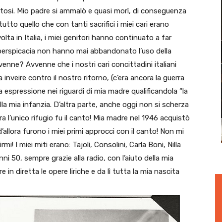
entosi. Mio padre si ammalò e quasi morì, di conseguenza
tto quello che con tanti sacrifici i miei cari erano
olta in Italia, i miei genitori hanno continuato a far
a perspicacia non hanno mai abbandonato l’uso della
venne? Avvenne che i nostri cari concittadini italiani
nveire contro il nostro ritorno, (c’era ancora la guerra
a espressione nei riguardi di mia madre qualificandola “la
lla mia infanzia. D’altra parte, anche oggi non si scherza
ra l’unico rifugio fu il canto! Mia madre nel 1946 acquistò
d’allora furono i miei primi approcci con il canto! Non mi
! I miei miti erano: Tajoli, Consolini, Carla Boni, Nilla
 anni 50, sempre grazie alla radio, con l’aiuto della mia
 in diretta le opere liriche e da lì tutta la mia nascita