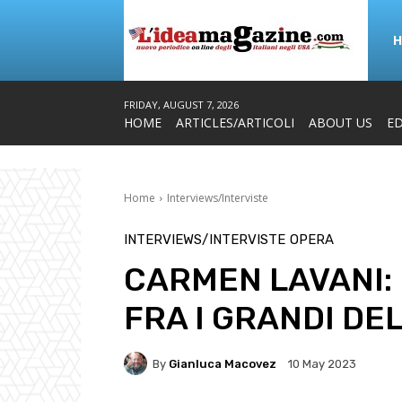
FRIDAY, AUGUST 7, 2026
HOME
ARTICLES/ARTICOLI
ABOUT US
ED
Home
Interviews/Interviste
INTERVIEWS/INTERVISTE
OPERA
CARMEN LAVANI:
FRA I GRANDI DE
By
Gianluca Macovez
10 May 2023