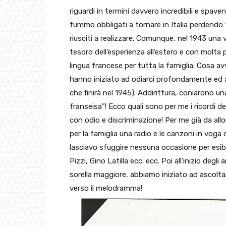
riguardi in termini davvero incredibili e spav
fummo obbligati a tornare in Italia perdendo tu
riusciti a realizzare. Comunque, nel 1943 una v
tesoro dell’esperienza all’estero e con molt
lingua francese per tutta la famiglia. Cosa av
hanno iniziato ad odiarci profondamente ed a i
che finirà nel 1945). Addirittura, coniarono un
franseisa”! Ecco quali sono per me i ricordi de
con odio e discriminazione! Per me già da allo
per la famiglia una radio e le canzoni in voga 
lasciavo sfuggire nessuna occasione per esibirmi
Pizzi, Gino Latilla ecc. ecc. Poi all’inizio degli
sorella maggiore, abbiamo iniziato ad ascoltare
verso il melodramma!