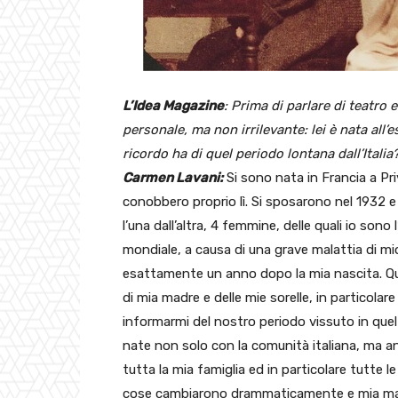
L’Idea Magazine
:
Prima di parlare di teatro 
personale, ma non irrilevante: lei è nata all’
ricordo ha di quel periodo lontana dall’Itali
Carmen Lavani:
Si sono nata in Francia a Priv
conobbero proprio lì. Si sposarono nel 1932 
l’una dall’altra, 4 femmine, delle quali io sono
mondiale, a causa di una grave malattia di mio
esattamente un anno dopo la mia nascita. Quin
di mia madre e delle mie sorelle, in particol
informarmi del nostro periodo vissuto in quel 
nate non solo con la comunità italiana, ma a
tutta la mia famiglia ed in particolare tutte l
cose cambiarono drammaticamente e mia ma