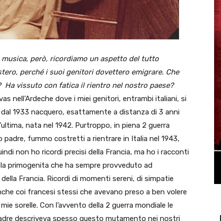
e musica, però, ricordiamo un aspetto del tutto
estero, perché i suoi genitori dovettero emigrare. Che
a? Ha vissuto con fatica il rientro nel nostro paese?
as nell’Ardeche dove i miei genitori, entrambi italiani, si
e dal 1933 nacquero, esattamente a distanza di 3 anni
 l’ultima, nata nel 1942. Purtroppo, in piena 2 guerra
 padre, fummo costretti a rientrare in Italia nel 1943,
di non ho ricordi precisi della Francia, ma ho i racconti
are la primogenita che ha sempre provveduto ad
della Francia. Ricordi di momenti sereni, di simpatie
nche coi francesi stessi che avevano preso a ben volere
e mie sorelle. Con l’avvento della 2 guerra mondiale le
dre descriveva spesso questo mutamento nei nostri