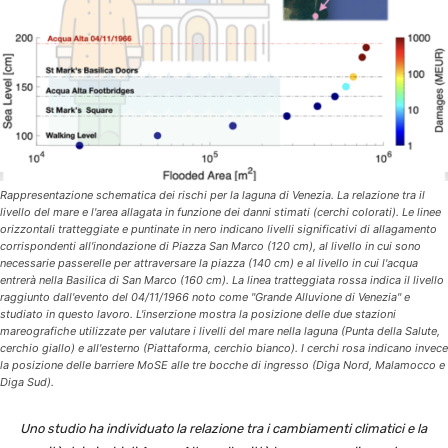
Rappresentazione schematica dei rischi per la laguna di Venezia. La relazione tra il
livello del mare e l'area allagata in funzione dei danni stimati (cerchi colorati). Le linee
orizzontali tratteggiate e puntinate in nero indicano livelli significativi di allagamento
corrispondenti all'inondazione di Piazza San Marco (120 cm), al livello in cui sono
necessarie passerelle per attraversare la piazza (140 cm) e al livello in cui l'acqua
entrerà nella Basilica di San Marco (160 cm). La linea tratteggiata rossa indica il livello
raggiunto dall'evento del 04/11/1966 noto come "Grande Alluvione di Venezia" e
studiato in questo lavoro. L'inserzione mostra la posizione delle due stazioni
mareografiche utilizzate per valutare i livelli del mare nella laguna (Punta della Salute,
cerchio giallo) e all'esterno (Piattaforma, cerchio bianco). I cerchi rosa indicano invece
la posizione delle barriere MoSE alle tre bocche di ingresso (Diga Nord, Malamocco e
Diga Sud).
Uno studio ha individuato la relazione tra i cambiamenti climatici e la