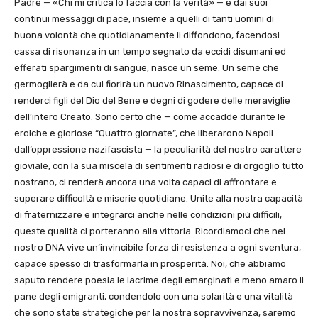
Padre — «Chi mi critica lo faccia con la verità» — e dai suoi
continui messaggi di pace, insieme a quelli di tanti uomini di
buona volontà che quotidianamente li diffondono, facendosi
cassa di risonanza in un tempo segnato da eccidi disumani ed
efferati spargimenti di sangue, nasce un seme. Un seme che
germoglierà e da cui fiorirà un nuovo Rinascimento, capace di
renderci figli del Dio del Bene e degni di godere delle meraviglie
dell’intero Creato. Sono certo che — come accadde durante le
eroiche e gloriose “Quattro giornate”, che liberarono Napoli
dall’oppressione nazifascista — la peculiarità del nostro carattere
gioviale, con la sua miscela di sentimenti radiosi e di orgoglio tutto
nostrano, ci renderà ancora una volta capaci di affrontare e
superare difficoltà e miserie quotidiane. Unite alla nostra capacità
di fraternizzare e integrarci anche nelle condizioni più difficili,
queste qualità ci porteranno alla vittoria. Ricordiamoci che nel
nostro DNA vive un’invincibile forza di resistenza a ogni sventura,
capace spesso di trasformarla in prosperità. Noi, che abbiamo
saputo rendere poesia le lacrime degli emarginati e meno amaro il
pane degli emigranti, condendolo con una solarità e una vitalità
che sono state strategiche per la nostra sopravvivenza, saremo