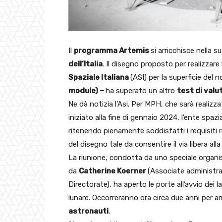
Il
programma Artemis
si arricchisce nella 
dell’Italia
. Il disegno proposto per realizzare 
Spaziale Italiana
(ASI) per la superficie del 
module) –
ha superato un altro
test di val
Ne dà notizia l’Asi. Per MPH, che sarà realizz
iniziato alla fine di gennaio 2024, l’ente spaz
ritenendo pienamente soddisfatti i requisiti r
del disegno tale da consentire il via libera all
La riunione, condotta da uno speciale organ
da
Catherine Koerner
(Associate administr
Directorate), ha aperto le porte all’avvio dei 
lunare. Occorreranno ora circa due anni per arr
astronauti
.