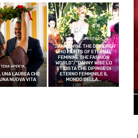
FASHION/LIFESTYLE
“DANNY WISE THE DESIGNER
WHO PAINTS OF ETERNAL
FEMININE THE FASHION
WORLD”/“DANNY WISE LO
TTERA APERTA...
STILISTA CHE DIPINGE DI
. UNA LAUREA CHE
ETERNO FEMMINILE IL
 UNA NUOVA VITA
MONDO DELLA...