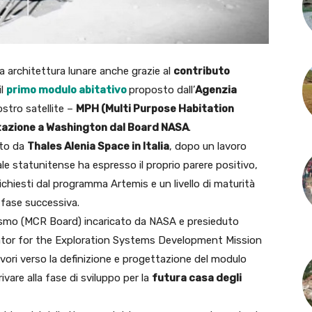
sua architettura lunare anche grazie al
contributo
il
primo modulo abitativo
proposto dall’
Agenzia
nostro satellite –
MPH (Multi Purpose Habitation
utazione a Washington dal Board NASA
.
ato da
Thales Alenia Space in Italia
, dopo un lavoro
iale statunitense ha espresso il proprio parere positivo,
ichiesti dal programma Artemis e un livello di maturità
a fase successiva.
ismo (MCR Board) incaricato da NASA e presieduto
ator for the Exploration Systems Development Mission
lavori verso la definizione e progettazione del modulo
ivare alla fase di sviluppo per la
futura casa degli