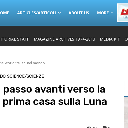
HOME
ARTICLES/ARTICOLI
ABOUT US
MORE
ITORIAL STAFF
MAGAZINE ARCHIVES 1974-2013
MEDIA KIT
C
 the World/Italiani nel mondo
NDO
SCIENCE/SCIENZE
 passo avanti verso la
a prima casa sulla Luna
758
0