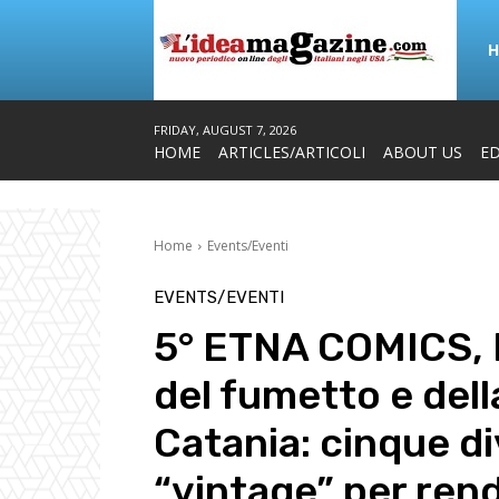
FRIDAY, AUGUST 7, 2026
HOME
ARTICLES/ARTICOLI
ABOUT US
ED
Home
Events/Eventi
EVENTS/EVENTI
5° ETNA COMICS, F
del fumetto e dell
Catania: cinque di
“vintage” per ren