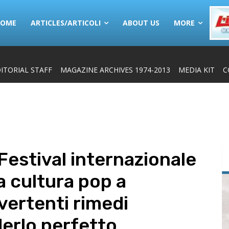
HOME
ARTICLES/ARTICOLI
ABOUT US
MORE
ITORIAL STAFF
MAGAZINE ARCHIVES 1974-2013
MEDIA KIT
C
estival internazionale
a cultura pop a
vertenti rimedi
derlo perfetto