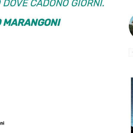
 DOVE CADONO GIORNI.
 MARANGONI
ni