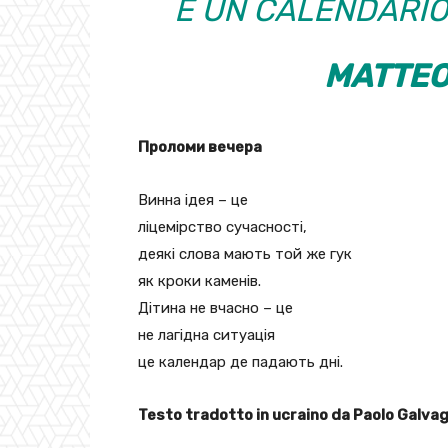
È UN CALENDARIO
MATTEO
Проломи вечера
Винна ідея – це
ліцемірство сучасності,
деякі слова мають той же гук
як кроки каменів.
Дітина не вчасно – це
не лагідна ситуація
це календар де падають дні.
Testo tradotto in ucraino da Paolo Galvag