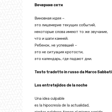
Вечерние сети
Виновная идея –
это лицемерие текущих событий,
некоторые слова имеют то же звучание,
что и шаги камней.
Ребенок, не успевший –
это не ситуация кротости,
это календарь, где падают дни.
Testo tradotto in russo da Marco Sabbati
Los entretejidos de la noche
Una idea culpable
es la hipocresía de la actualidad,