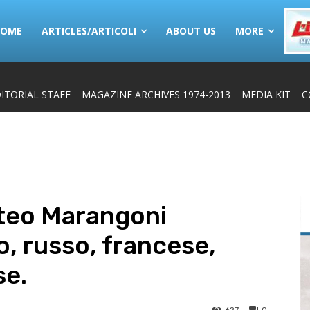
HOME
ARTICLES/ARTICOLI
ABOUT US
MORE
ITORIAL STAFF
MAGAZINE ARCHIVES 1974-2013
MEDIA KIT
C
tteo Marangoni
o, russo, francese,
se.
627
0