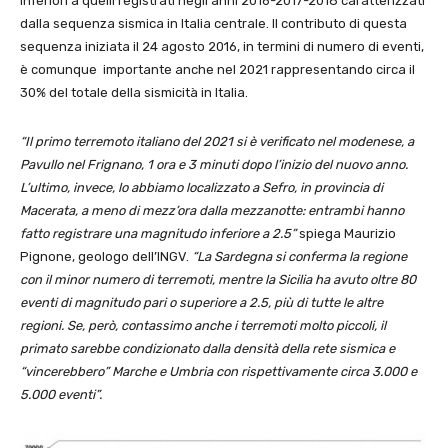
inferiori a quelli registrati negli anni 2016-2017-2018 caratterizzati
dalla sequenza sismica in Italia centrale. Il contributo di questa
sequenza iniziata il 24 agosto 2016, in termini di numero di eventi,
è comunque importante anche nel 2021 rappresentando circa il
30% del totale della sismicità in Italia.
“Il primo terremoto italiano del 2021 si è verificato nel modenese, a
Pavullo nel Frignano, 1 ora e 3 minuti dopo l’inizio del nuovo anno.
L’ultimo, invece, lo abbiamo localizzato a Sefro, in provincia di
Macerata, a meno di mezz’ora dalla mezzanotte: entrambi hanno
fatto registrare una magnitudo inferiore a 2.5”
spiega Maurizio
Pignone, geologo dell’INGV.
“La Sardegna si conferma la regione
con il minor numero di terremoti, mentre la Sicilia ha avuto oltre 80
eventi di magnitudo pari o superiore a 2.5, più di tutte le altre
regioni. Se, però, contassimo anche i terremoti molto piccoli, il
primato sarebbe condizionato dalla densità della rete sismica e
“vincerebbero” Marche e Umbria con rispettivamente circa 3.000 e
5.000 eventi”.