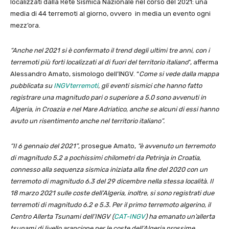
localizzati dalla Rete Sismica Nazionale nel corso del 2021: una
media di 44 terremoti al giorno, ovvero in media un evento ogni
mezz’ora.
“Anche nel 2021 si è confermato il trend degli ultimi tre anni, con i
terremoti più forti localizzati al di fuori del territorio italiano
”, afferma
Alessandro Amato, sismologo dell’INGV. “
Come si vede dalla mappa
pubblicata su
INGVterremoti
, gli eventi sismici che hanno fatto
registrare una magnitudo pari o superiore a 5.0 sono avvenuti in
Algeria, in Croazia e nel Mare Adriatico, anche se alcuni di essi hanno
avuto un risentimento anche nel territorio italiano”.
“Il 6 gennaio del 2021”
, prosegue Amato,
“è avvenuto un terremoto
di magnitudo 5.2 a pochissimi chilometri da Petrinja in Croatia,
connesso alla sequenza sismica iniziata alla fine del 2020 con un
terremoto di magnitudo 6.3 del 29 dicembre nella stessa località. Il
18 marzo 2021 sulle coste dell’Algeria, inoltre, si sono registrati due
terremoti di magnitudo 6.2 e 5.3. Per il primo terremoto algerino, il
Centro Allerta Tsunami dell’INGV (
CAT-INGV
) ha emanato un’allerta
tsunami di livello arancione per le coste dell’Algeria prossime