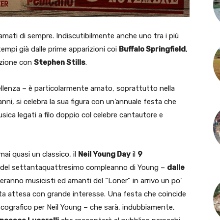
 amati di sempre. Indiscutibilmente anche uno tra i più
tempi già dalle prime apparizioni coi
Buffalo Springfield
,
razione con
Stephen Stills
.
ellenza – è particolarmente amato, soprattutto nella
nni, si celebra la sua figura con un’annuale festa che
sica legati a filo doppio col celebre cantautore e
mai quasi un classico, il
Neil Young Day
il
9
a del settantaquattresimo compleanno di Young –
dalle
ranno musicisti ed amanti del “Loner” in arrivo un po’
esta attesa con grande interesse. Una festa che coincide
scografico per Neil Young – che sarà, indubbiamente,