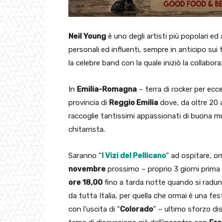
Neil Young
è uno degli artisti più popolari ed
personali ed influenti, sempre in anticipo sui 
la celebre band con la quale iniziò la collabo
In
Emilia-Romagna
– terra di rocker per ecc
provincia di
Reggio Emilia
dove, da oltre 20 a
raccoglie tantissimi appassionati di buona mu
chitarrista.
Saranno “
I Vizi del Pellicano
” ad ospitare, or
novembre
prossimo – proprio 3 giorni prim
ore 18,00
fino a tarda notte quando si radune
da tutta Italia, per quella che ormai è una f
con l’uscita di “
Colorado
” – ultimo sforzo di