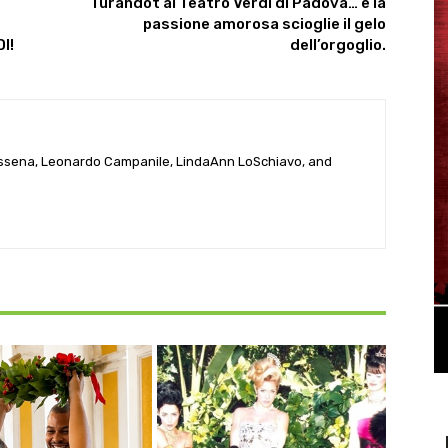
Turandot al Teatro Verdi di Padova… e la
passione amorosa scioglie il gelo
I!
dell’orgoglio.
ssena, Leonardo Campanile, LindaAnn LoSchiavo, and