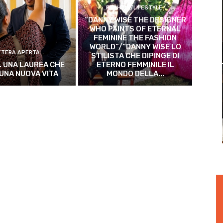
FASHION/LIFESTYLE
“DANNY WISE THE DESIGNER
WHO PAINTS OF ETERNAL
FEMININE THE FASHION
WORLD”/“DANNY WISE LO
TTERA APERTA...
STILISTA CHE DIPINGE DI
. UNA LAUREA CHE
ETERNO FEMMINILE IL
 UNA NUOVA VITA
MONDO DELLA...