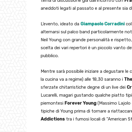
tema di discussione già dall’incontro con
Fra
aneddoti legati al passato e al presente sia 
L’evento, ideato da
Giampaolo Corradini
col
alternarsi sul palco band particolarmente note 
Neil Young con grande personalità e rispetto,
scelta dei vari repertori è un piccolo vanto 
pubblico.
Mentre sarà possibile iniziare a degustare le 
la cucina va a regime) alle 18,30 saranno i
The
sferzate chitarristiche degne di un live dei
Cr
Lucarelli, magari gustando qualche piatto tipi
piemontesi
Forever Young
(Massimo Lajolo e
tipiche di Young prima di tornare a riattaccar
Addictions
tra i fumosi locali di “American St