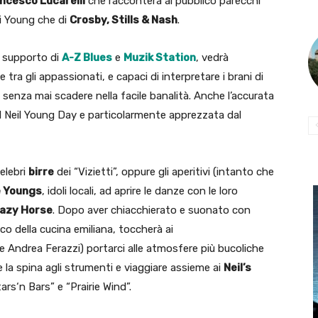
ncesco Lucarelli
che racconterà al pubblico parecchi
di Young che di
Crosby, Stills & Nash
.
 supporto di
A-Z Blues
e
Muzik Station
, vedrà
tra gli appassionati, e capaci di interpretare i brani di
 senza mai scadere nella facile banalità. Anche l’accurata
del Neil Young Day e particolarmente apprezzata dal
celebri
birre
dei “Vizietti”, oppure gli aperitivi (intanto che
 Youngs
, idoli locali, ad aprire le danze con le loro
azy Horse
. Dopo aver chiacchierato e suonato con
co della cucina emiliana, toccherà ai
 Andrea Ferazzi) portarci alle atmosfere più bucoliche
e la spina agli strumenti e viaggiare assieme ai
Neil’s
ars‘n Bars” e “Prairie Wind”.