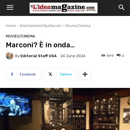
Home
Entertainment/Spettacolo
Movies/Cinema
MOVIES/CINEMA
Marconi? È in onda…
By
Editorial Staff USA
899
0
24 June 2024
Facebook
Twitter