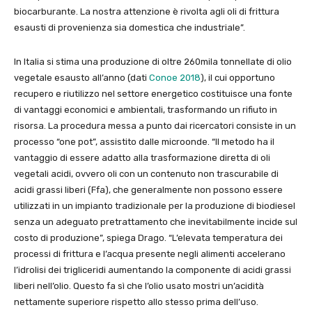
biocarburante. La nostra attenzione è rivolta agli oli di frittura
esausti di provenienza sia domestica che industriale”.
In Italia si stima una produzione di oltre 260mila tonnellate di olio
vegetale esausto all’anno (dati
Conoe 2018
), il cui opportuno
recupero e riutilizzo nel settore energetico costituisce una fonte
di vantaggi economici e ambientali, trasformando un rifiuto in
risorsa. La procedura messa a punto dai ricercatori consiste in un
processo “one pot”, assistito dalle microonde. “Il metodo ha il
vantaggio di essere adatto alla trasformazione diretta di oli
vegetali acidi, ovvero oli con un contenuto non trascurabile di
acidi grassi liberi (Ffa), che generalmente non possono essere
utilizzati in un impianto tradizionale per la produzione di biodiesel
senza un adeguato pretrattamento che inevitabilmente incide sul
costo di produzione”, spiega Drago. “L’elevata temperatura dei
processi di frittura e l’acqua presente negli alimenti accelerano
l’idrolisi dei trigliceridi aumentando la componente di acidi grassi
liberi nell’olio. Questo fa sì che l’olio usato mostri un’acidità
nettamente superiore rispetto allo stesso prima dell’uso.