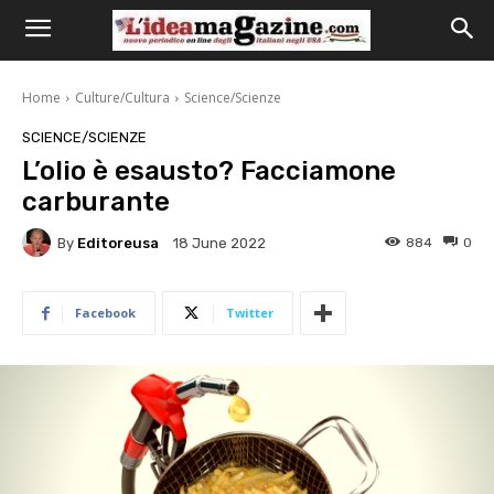
Home
Culture/Cultura
Science/Scienze
SCIENCE/SCIENZE
L’olio è esausto? Facciamone
carburante
By
Editoreusa
884
0
18 June 2022
Facebook
Twitter