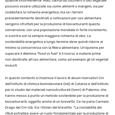
qualche inconveniente. Mais, canna da zucchero o olio vegetale
possono essere utilizzate sia come alimenti o mangimi, sia per
soddisfare la richiesta energetica, ma se i terreni
precedentemente destinati a coltivazioni per uso alimentare
vengono sfruttati per la produzione di biocarburanti questa
conversione, con una popolazione mondiale in forte incremento,
si scontra con la sempre maggiore richiesta di cibo. La
sostenibilità energetica a lungo termine deve quindi ridurre al
minimo la concorrenza con la filiera alimentare. Un’opzione per
superare il dilemma “food vs fuel” è il ricorso a materie prime
non destinate all’uso alimentare, come ad esempio gli oli vegetali
esausti.
In questo contesto si inserisce il lavoro di alcuni ricercatori Cnr
dell’Istituto di chimica biomolecolare (Icb) di Catania e dell’Istituto
per lo studio dei materiali nanostrutturati (Ismn) di Palermo, che
hanno messo a punto un metodo sostenibile per la produzione di
biocarburanti, oggetto anche di un brevetto. Ce ne parla Carmelo
Drago del Cnr-Icb, tra i titolari del brevetto: “La riciclabilità dei
rifiuti potrebbe avere un ruolo fondamentale per la produzione di