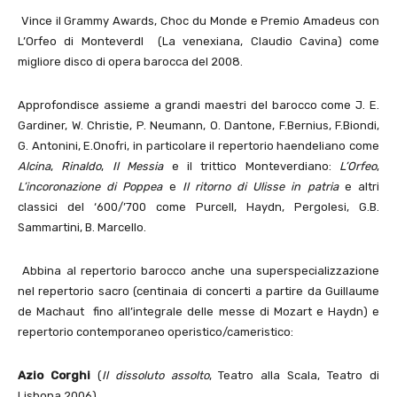
Vince il Grammy Awards, Choc du Monde e Premio Amadeus con
L’Orfeo di MonteverdI (La venexiana, Claudio Cavina) come
migliore disco di opera barocca del 2008.
Approfondisce assieme a grandi maestri del barocco come J. E.
Gardiner, W. Christie, P. Neumann, O. Dantone, F.Bernius, F.Biondi,
G. Antonini, E.Onofri, in particolare il repertorio haendeliano come
Alcina
,
Rinaldo
,
Il Messia
e il trittico Monteverdiano:
L’Orfeo
,
L’incoronazione di Poppea
e
Il ritorno di Ulisse in patria
e altri
classici del ‘600/’700 come Purcell, Haydn, Pergolesi, G.B.
Sammartini, B. Marcello.
Abbina al repertorio barocco anche una superspecializzazione
nel repertorio sacro (centinaia di concerti a partire da Guillaume
de Machaut fino all’integrale delle messe di Mozart e Haydn) e
repertorio contemporaneo operistico/cameristico:
Azio Corghi
(
Il dissoluto assolto
, Teatro alla Scala, Teatro di
Lisbona 2006).