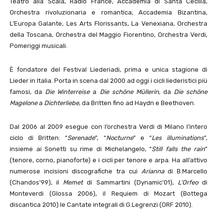
Teatro alla Scala, Radio France, Accademia di Santa Cecilia,
Orchestra rivoluzionaria e romantica, Accademia Bizantina,
L’Europa Galante, Les Arts Florissants, La Venexiana, Orchestra
della Toscana, Orchestra del Maggio Fiorentino, Orchestra Verdi,
Pomeriggi musicali.
È fondatore del Festival Liederiadi, prima e unica stagione di
Lieder in Italia. Porta in scena dal 2000 ad oggi i cicli liederistici più
famosi, da
Die Winterreise
a
Die schöne Müllerin
, da
Die schöne
Magelone
a
Dichterliebe
, da Britten fino ad Haydn e Beethoven.
Dal 2006 al 2009 esegue con l’orchestra Verdi di Milano l’intero
ciclo di Britten: “
Serenade
”, “
Nocturne
” e “
Les illuminations
”,
insieme ai Sonetti su rime di Michelangelo, “
Still falls the rain
”
(tenore, corno, pianoforte) e i cicli per tenore e arpa. Ha all’attivo
numerose incisioni discografiche tra cui
Arianna
di B.Marcello
(Chandos’99), il
Memet
di Sammartini (Dynamic’01),
L’Orfeo
di
Monteverdi (Glossa 2006), il Requiem di Mozart (Bottega
discantica 2010) le Cantate integrali di G.Legrenzi (ORF 2010).