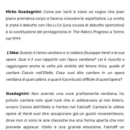
Mirko Guadagnini:
Come per tanti è stato un sogno che pian
piano prendeva corpo e faceva crescere le aspettative. La svolta
è stata il debutto con l’As.Li.Co (una scuola di debutto operistico)
e la sostituzione del protagonista in
The Rake’s Progress
a Torino
nel 1999.
L’Idea:
Questo è l’anno verdiano e si celebra Giuseppe Verdi e le sue
opere. Qual è il suo rapporto con l’opus verdiana? Lei è riuscito a
raggiungere anche la vetta più ambita del tenore lirico, quella di
cantare Cassio nell’Otello. Cosa vuol dire cantare in un opera
verdiana di quel calibro, e qual è il punto più difficile di quest’opera?
Guadagnini:
Non avendo una voce prettamente verdiana, ho
potuto cantare solo quei ruoli che si addicevano al mio timbro,
ovvero Cassio dell’Otello e Fenton nel Falstaff. Cantare le ultime
opere di Verdi vuol dire assaporare già un gusto novecentesco,
dove non ci sono le arie classiche ma una forma aperta che non
prevede applausi. Otello è una grande emozione, Falstaff un