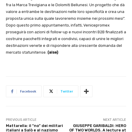
fra la Marca Trevigiana e le Dolomiti Bellunesi. Un progetto che dà
valore a entrambe le destinazioni nelle loro specificità e crea una
proposta unica sulla quale lavoreremo insieme nei prossimi mesi”.
Dopo questo primo appuntamento, infatti, Venicepromex
proseguirà con azioni di follow-up e nuovi incontri B2B finalizzati a
costruire pacchetti integrati e condivisi, capaci di unire le migliori
destinazioni venete e di rispondere alla crescente domanda del
mercato statunitense.
(aise)
Facebook
Twitter
PREVIOUS ARTICLE
NEXT ARTICLE
Mattarella: il “no” dei militari
GIUSEPPE GARIBALDI: HERO
italiani a Salò e al nazismo
OF TWO WORLDS. A lecture at