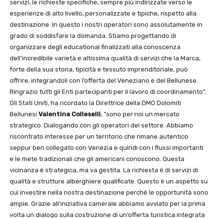
servizi, le richieste specifiche, sempre più indirizzate verso le
esperienze di alto livello, personalizzate e tipiche, rispetto alla
destinazione. In questo i nostri operatori sono assolutamente in
grado di soddisfare la domanda. Stiamo progettando di
organizzare degli educational finalizzati alla conoscenza
dell’incredibile varietà e altissima qualità di servizi che la Marca,
forte della sua storia, tipicità e tessuto imprenditoriale, può
offrire, integrandoli con l’offerta del Veneziano e del Bellunese.
Ringrazio tutti gli Enti partecipanti per il lavoro di coordinamento”.
Gli Stati Uniti, ha ricordato la Direttrice della DMO Dolomiti
Bellunesi
Valentina Colleselli
, “sono per noi un mercato
strategico. Dialogando con gli operatori del settore. Abbiamo
riscontrato interesse per un territorio che rimane autentico
seppur ben collegato con Venezia e quindi con i flussi importanti
e le mete tradizionali che gli americani conoscono. Questa
vicinanza è strategica, ma va gestita. La richiesta è di servizi di
qualità e strutture alberghiere qualificate. Questo è un aspetto su
cui investire nella nostra destinazione perché le opportunità sono
ampie. Grazie all’iniziativa camerale abbiamo avviato per la prima
volta un dialogo sulla costruzione di un’offerta turistica integrata