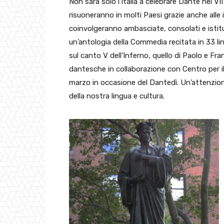
Non sarà solo l’Italia a celebrare Dante nel VI
risuoneranno in molti Paesi grazie anche alle 
coinvolgeranno ambasciate, consolati e istituti
un’antologia della Commedia recitata in 33 lin
sul canto V dell’Inferno, quello di Paolo e Fra
dantesche in collaborazione con Centro per il l
marzo in occasione del Dantedì. Un’attenzion
della nostra lingua e cultura.