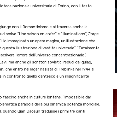
lioteca nazionale universitaria di Torino, con il testo
aggiunge con il Romanticismo e attraversa anche le
d scrive “Une saison en enfer” e “Illuminations”, Jorge
 “Ho immaginato un’opera magica, un’illustrazione che
questa illustrazione di vastità universale”. “Fatalmente
scrivere l’orrore dell’universo concentrazionario”,
vi, ma anche gli scrittori sovietici reduci dai gulag,
, che entrò nel lager nazista di Treblinka nel 1944 al
e in confronto quello dantesco è un insignificante
 suo fascino anche in culture lontane. “Impossibile dar
mblematica parabola della più dinamica potenza mondiale:
21, quando Qian Daosun tradusse i primi tre canti