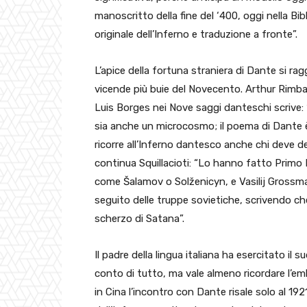
manoscritto della fine del ‘400, oggi nella Bib
originale dell’Inferno e traduzione a fronte”.
L’apice della fortuna straniera di Dante si r
vicende più buie del Novecento. Arthur Rimbau
Luis Borges nei Nove saggi danteschi scrive:
sia anche un microcosmo; il poema di Dante è 
ricorre all’Inferno dantesco anche chi deve de
continua Squillacioti: “Lo hanno fatto Primo Le
come Šalamov o Solženicyn, e Vasilij Grossman
seguito delle truppe sovietiche, scrivendo ch
scherzo di Satana”.
Il padre della lingua italiana ha esercitato il
conto di tutto, ma vale almeno ricordare l’e
in Cina l’incontro con Dante risale solo al 19