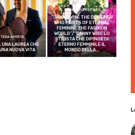
FASHION/LIFESTYLE
“DANNY WISE THE DESIGNER
WHO PAINTS OF ETERNAL
FEMININE THE FASHION
WORLD”/“DANNY WISE LO
TTERA APERTA...
STILISTA CHE DIPINGE DI
. UNA LAUREA CHE
ETERNO FEMMINILE IL
 UNA NUOVA VITA
MONDO DELLA...
L