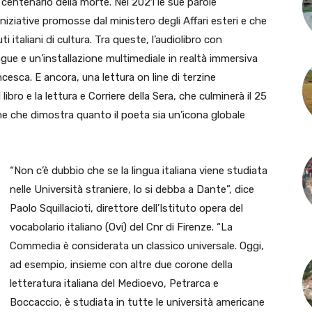
I centenario della morte. Nel 2021 le sue parole
iniziative promosse dal ministero degli Affari esteri e che
 italiani di cultura. Tra queste, l’audiolibro con
gue e un’installazione multimediale in realtà immersiva
ncesca. E ancora, una lettura on line di terzine
ibro e la lettura e Corriere della Sera, che culminerà il 25
e che dimostra quanto il poeta sia un’icona globale
“Non c’è dubbio che se la lingua italiana viene studiata
nelle Università straniere, lo si debba a Dante”, dice
Paolo Squillacioti, direttore dell’Istituto opera del
vocabolario italiano (Ovi) del Cnr di Firenze. “La
Commedia è considerata un classico universale. Oggi,
ad esempio, insieme con altre due corone della
letteratura italiana del Medioevo, Petrarca e
Boccaccio, è studiata in tutte le università americane