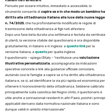
italiani nati all’estero
.
Pensato per essere intuitivo, immediato e accessibile, lo
strumento consente di
capire se e in che modo un bambino ha
diritto alla cittadinanza italiana alla luce della nuova legge
n. 74/2025
, che ha profondamente modificato le regole di
trasmissione della cittadinanza ai figli nati all’estero.
Dopo una fase beta durata una settimana e testata da centinaia
di utenti, la versione stabile del questionario è ora disponibile
gratuitamente, in italiano e in inglese: a
questo link
per la
versione italiana; a
questo
per quella inglese.
Il questionario – spiega I3Italy – “restituisce una
valutazione
illustrativa personalizzata
, accompagnata da indicazioni
operative concrete e link alla guidance ufficiale consolare,
aiutando così le famiglie a capire se si ha diritto alla cittadinanza
italiana e, se sì, ad identificare la via più rapida ed economica per
ottenere il riconoscimento della cittadinanza. Sebbene calibrato
principalmente sulla casistica del Regno Unito, il questionario è
utile anche a connazionali residenti in altri Paesi, poiché i principi
applicabili derivano dalla normativa nazionale italiana e sono
dunque validi in ambito internazionale”.