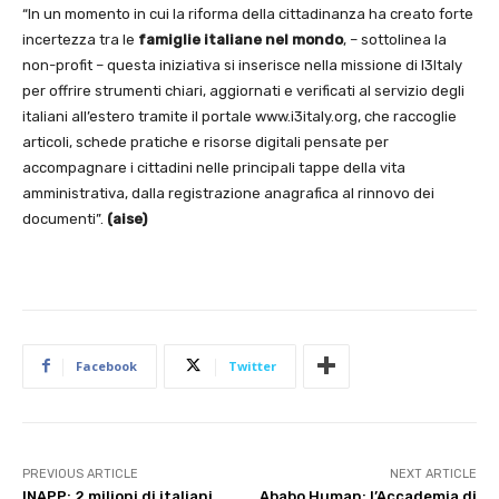
“In un momento in cui la riforma della cittadinanza ha creato forte
incertezza tra le
famiglie italiane nel mondo
, – sottolinea la
non-profit – questa iniziativa si inserisce nella missione di I3Italy
per offrire strumenti chiari, aggiornati e verificati al servizio degli
italiani all’estero tramite il portale www.i3italy.org, che raccoglie
articoli, schede pratiche e risorse digitali pensate per
accompagnare i cittadini nelle principali tappe della vita
amministrativa, dalla registrazione anagrafica al rinnovo dei
documenti”.
(aise)
Facebook
Twitter
PREVIOUS ARTICLE
NEXT ARTICLE
INAPP: 2 milioni di italiani
Ababo Human: l’Accademia di