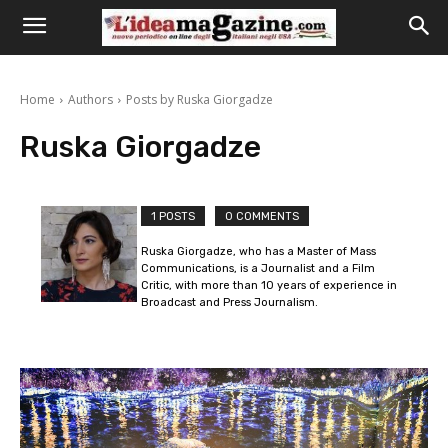
Home
Authors
Posts by Ruska Giorgadze
Ruska Giorgadze
1 POSTS
0 COMMENTS
Ruska Giorgadze, who has a Master of Mass
Communications, is a Journalist and a Film
Critic, with more than 10 years of experience in
Broadcast and Press Journalism.