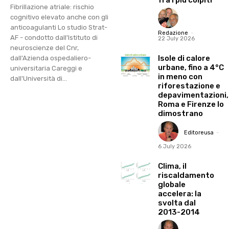
fra i più colpiti
Fibrillazione atriale: rischio
cognitivo elevato anche con gli
anticoagulanti Lo studio Strat-
Redazione
-
AF - condotto dall'Istituto di
22 July 2026
neuroscienze del Cnr,
Isole di calore
dall'Azienda ospedaliero-
urbane, fino a 4°C
universitaria Careggi e
in meno con
dall'Università di...
riforestazione e
depavimentazioni,
Roma e Firenze lo
dimostrano
Editoreusa
-
6 July 2026
Clima, il
riscaldamento
globale
accelera: la
svolta dal
2013-2014