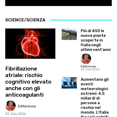
SCIENCE/SCIENZA
Più di 450 le
nuove piante
scoperte in
Italia negli
ultimi vent’anni
Editoreusa
-
Fibrillazione
22 July 2026
atriale: rischio
Aumentano gli
cognitivo elevato
eventi
anche con gli
meteorologici
estremi: 4,5
anticoagulanti
miliardi di
persone a
Editoreusa
-
rischio nel
mondo. L’Italia
29 July 2026