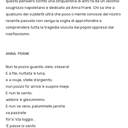
questo pensiero scritto una cinquantina di anni fa da un vecchio
scugnizzo napoletano e dedicato ad Anna Frank. Chi sa che a
qualcuno dei suddetti ultrà che poco o niente conosce del nostro
recente passato non venga la voglia di approfondire e
comprendere tutta la tragedia vissuta dai popoli oppressi dal
nazifascismo.
ANNA
FRANK
Nun te pozzo guardà, cielo, stasera!
E a tte, nuttata ‘e luna,
e a vvuje, stelle d’argiento,
nun pozzo fa’ arrivà ‘e suspire mieje.
E nun te sento,
addore ‘e giesummino.
E nun ve veco, palummelle janche
ca pazziate
for’a ‘sta loggia…
‘E passe io sento