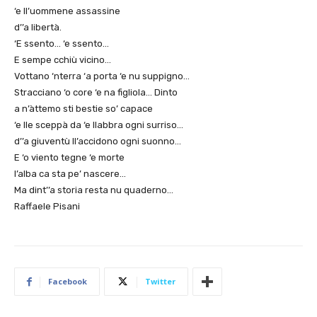
‘e ll’uommene assassine
d’’a libertà.
‘E ssento… ‘e ssento…
E sempe cchiù vicino…
Vottano ‘nterra ‘a porta ‘e nu suppigno…
Stracciano ‘o core ‘e na figliola… Dinto
a n’àttemo sti bestie so’ capace
‘e lle sceppà da ‘e llabbra ogni surriso…
d’’a giuventù ll’accidono ogni suonno…
E ‘o viento tegne ‘e morte
l’alba ca sta pe’ nascere…
Ma dint’’a storia resta nu quaderno…
Raffaele Pisani
Facebook
Twitter