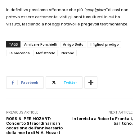
In definitiva possiamo affermare che più
“scapigliato”
di così non
poteva essere certamente, visti gli anni tumultuosi in cui ha
vissuto, lasciando a noi oggi notevoli e pregevoli testimonianze.
TAGS
Amilcare Ponchielli
Arrigo Boito
Il figliuol prodigo
La Gioconda
Mefistofele
Nerone
Facebook
Twitter
PREVIOUS ARTICLE
NEXT ARTICLE
ROSSINI PER MOZART:
Intervista a Roberto Frontali,
Concerto Straordinario in
baritono.
occasione dell’anniversario
della morte di W.A. Mozart