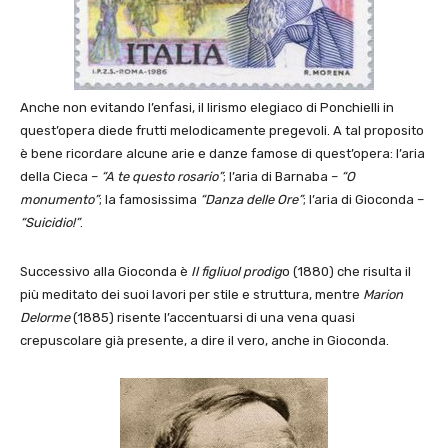
Anche non evitando l’enfasi, il lirismo elegiaco di Ponchielli in
quest’opera diede frutti melodicamente pregevoli. A tal proposito
è bene ricordare alcune arie e danze famose di quest’opera: l’aria
della Cieca –
“A te questo rosario”
; l’aria di Barnaba –
“O
monumento”
; la famosissima
“Danza delle Ore”
; l’aria di Gioconda –
“Suicidio!”
.
Successivo alla Gioconda è
Il figliuol prodig
o (1880) che risulta il
più meditato dei suoi lavori per stile e struttura, mentre
Marion
Delorme
(1885) risente l’accentuarsi di una vena quasi
crepuscolare già presente, a dire il vero, anche in Gioconda.