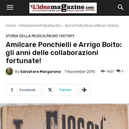
Home
Entertainment/Spettacolo
Storia Della Musica/Music History
STORIA DELLA MUSICA/MUSIC HISTORY
Amilcare Ponchielli e Arrigo Boito:
gli anni delle collaborazioni
fortunate!
By
Salvatore Margarone
1427
1
7 November 2015
Facebook
Twitter