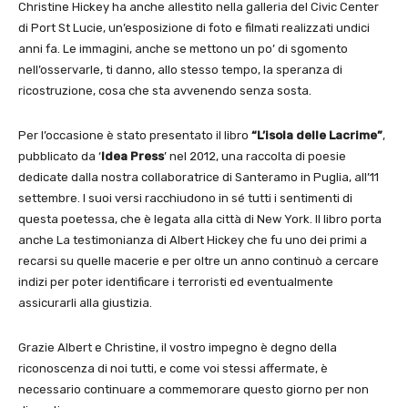
Christine Hickey ha anche allestito nella galleria del Civic Center
di Port St Lucie, un’esposizione di foto e filmati realizzati undici
anni fa. Le immagini, anche se mettono un po’ di sgomento
nell’osservarle, ti danno, allo stesso tempo, la speranza di
ricostruzione, cosa che sta avvenendo senza sosta.
Per l’occasione è stato presentato il libro
“L’isola delle Lacrime”
,
pubblicato da ‘
Idea Press
’ nel 2012, una raccolta di poesie
dedicate dalla nostra collaboratrice di Santeramo in Puglia, all’11
settembre. I suoi versi racchiudono in sé tutti i sentimenti di
questa poetessa, che è legata alla città di New York. Il libro porta
anche La testimonianza di Albert Hickey che fu uno dei primi a
recarsi su quelle macerie e per oltre un anno continuò a cercare
indizi per poter identificare i terroristi ed eventualmente
assicurarli alla giustizia.
Grazie Albert e Christine, il vostro impegno è degno della
riconoscenza di noi tutti, e come voi stessi affermate, è
necessario continuare a commemorare questo giorno per non