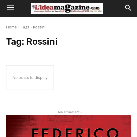
Home
Tags
Rossini
Tag:
Rossini
No posts to display
- Advertisement -