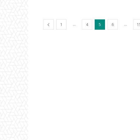
...
...
1
4
5
6
1