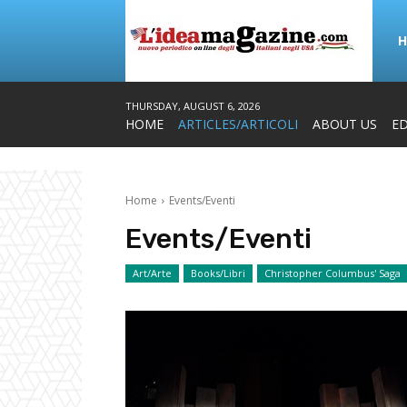
THURSDAY, AUGUST 6, 2026
HOME
ARTICLES/ARTICOLI
ABOUT US
ED
Home
Events/Eventi
Events/Eventi
Art/Arte
Books/Libri
Christopher Columbus' Saga