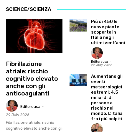
SCIENCE/SCIENZA
Più di 450 le
nuove piante
scoperte in
Italia negli
ultimi vent’anni
Editoreusa
-
Fibrillazione
22 July 2026
atriale: rischio
Aumentano gli
cognitivo elevato
eventi
anche con gli
meteorologici
estremi: 4,5
anticoagulanti
miliardi di
persone a
Editoreusa
-
rischio nel
mondo. L’Italia
29 July 2026
fra i più colpiti
Fibrillazione atriale: rischio
cognitivo elevato anche con gli