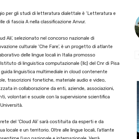
io per gli studi di letteratura dialettale è ‘Letteratura e
lle di fascia A nella classificazione Anvur.
oud Ali’, selezionato nel concorso nazionale di
ovazione culturale ‘Che Fare’, è un progetto di atlante
aborativo delle lingue locali in Italia promosso
’Istituto di linguistica computazionale (Ilc) del Cnr di Pisa
 guida linguistica multimediale in cloud contenente
ole, trascrizioni fonetiche, materiale audio e video,
lizzata in collaborazione da enti, aziende, associazioni,
nti, volontari e scuole con la supervisione scientifica
’Università.
rete del ‘Cloud Ali’ sarà costituita da esperti e da
locale e un territorio. Oltre alle lingue locali, l’atlante
onsentirne l’uso nazionale e internazionale. Verrà