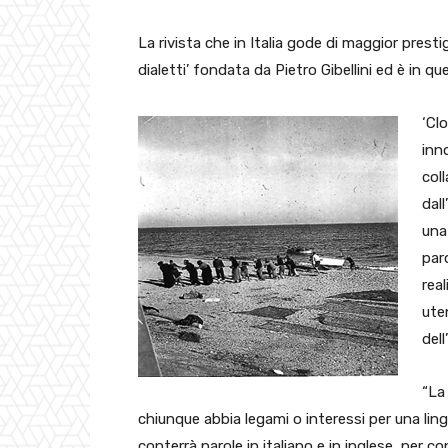
La rivista che in Italia gode di maggior prestig
dialetti’ fondata da Pietro Gibellini ed è in que
‘Cl
inn
coll
dall
una
par
rea
ute
dell
“La 
chiunque abbia legami o interessi per una lingua 
conterrà parole in italiano e in inglese, per c