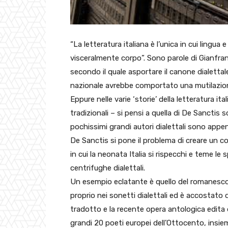
“La letteratura italiana è l’unica in cui lingua 
visceralmente corpo”. Sono parole di Gianfra
secondo il quale asportare il canone dialettal
nazionale avrebbe comportato una mutilazio
Eppure nelle varie ‘storie’ della letteratura ita
tradizionali – si pensi a quella di De Sanctis 
pochissimi grandi autori dialettali sono appe
De Sanctis si pone il problema di creare un c
in cui la neonata Italia si rispecchi e teme le 
centrifughe dialettali.
Un esempio eclatante è quello del romanesco 
proprio nei sonetti dialettali ed è accostato d
tradotto e la recente opera antologica edita d
grandi 20 poeti europei dell’Ottocento, insie