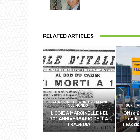
RELATED ARTICLES
ITALIANS IN THE WORLD/ITALIANI
NEL MONDO
OUR ITA
IL CGIE A MARCINELLE NEL
Oltre 2
70° ANNIVERSARIO DELLA
nelle
TRAGEDIA
l’esodo