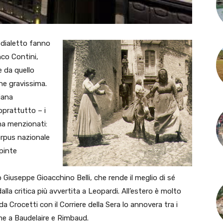
e dialetto fanno
nco Contini,
e da quello
ne gravissima.
liana
soprattutto – i
na menzionati:
orpus nazionale
spinte
Giuseppe Gioacchino Belli, che rende il meglio di sé
alla critica più avvertita a Leopardi. All’estero è molto
a Crocetti con il Corriere della Sera lo annovera tra i
me a Baudelaire e Rimbaud.