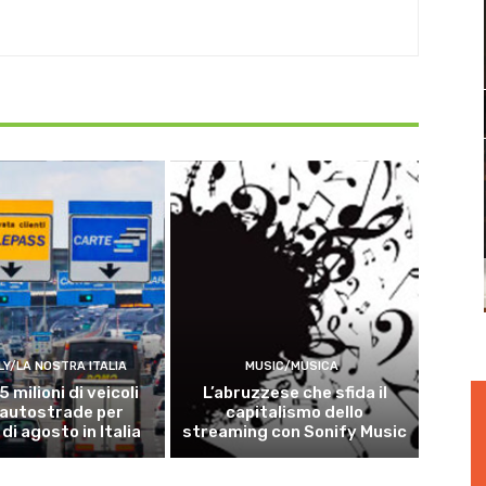
LY/LA NOSTRA ITALIA
MUSIC/MUSICA
5 milioni di veicoli
L’abruzzese che sfida il
 autostrade per
capitalismo dello
 di agosto in Italia
streaming con Sonify Music